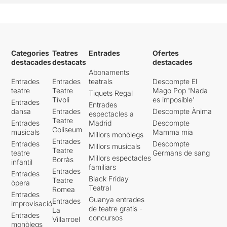
Categories
Teatres
Entrades
Ofertes
destacades
destacats
destacades
Abonaments
Entrades
Entrades
teatrals
Descompte El
teatre
Teatre
Mago Pop 'Nada
Tiquets Regal
Tívoli
es imposible'
Entrades
Entrades
dansa
Entrades
Descompte Ànima
espectacles a
Teatre
Entrades
Madrid
Descompte
Coliseum
musicals
Mamma mia
Millors monòlegs
Entrades
Entrades
Descompte
Millors musicals
Teatre
teatre
Germans de sang
Millors espectacles
Borràs
infantil
familiars
Entrades
Entrades
Black Friday
Teatre
òpera
Teatral
Romea
Entrades
Guanya entrades
Entrades
improvisació
de teatre gratis -
La
Entrades
concursos
Villarroel
monòlegs