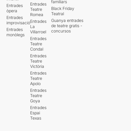
familiars
Entrades
Entrades
Black Friday
Teatre
òpera
Teatral
Romea
Entrades
Guanya entrades
Entrades
improvisació
de teatre gratis -
La
Entrades
concursos
Villarroel
monòlegs
Entrades
Teatre
Condal
Entrades
Teatre
Victòria
Entrades
Teatre
Apolo
Entrades
Teatre
Goya
Entrades
Espai
Texas