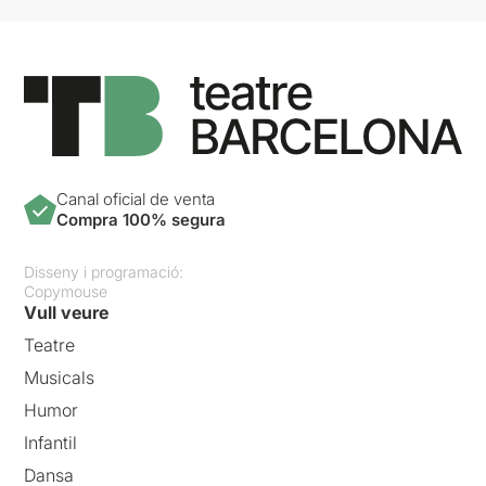
Canal oficial de venta
Compra 100% segura
Disseny i programació:
Copymouse
Vull veure
Teatre
Musicals
Humor
Infantil
Dansa