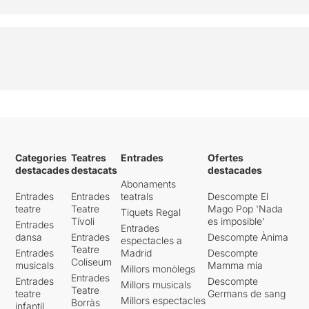
Categories
Teatres
Entrades
Ofertes
destacades
destacats
destacades
Abonaments
Entrades
Entrades
teatrals
Descompte El
teatre
Teatre
Mago Pop 'Nada
Tiquets Regal
Tívoli
es imposible'
Entrades
Entrades
dansa
Entrades
Descompte Ànima
espectacles a
Teatre
Entrades
Madrid
Descompte
Coliseum
musicals
Mamma mia
Millors monòlegs
Entrades
Entrades
Descompte
Millors musicals
Teatre
teatre
Germans de sang
Millors espectacles
Borràs
infantil