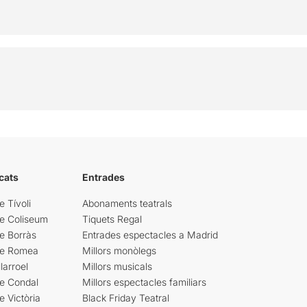
cats
Entrades
e Tívoli
Abonaments teatrals
re Coliseum
Tiquets Regal
e Borràs
Entrades espectacles a Madrid
re Romea
Millors monòlegs
larroel
Millors musicals
re Condal
Millors espectacles familiars
e Victòria
Black Friday Teatral