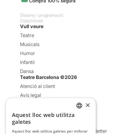
Compra 100% segura
Disseny i programació:
Copymouse
Vull veure
Teatre
Musicals
Humor
Infantil
Dansa
Teatre Barcelona ©2026
Atenció al client
Avís legal
×
Política de privacitat
Política de cookies
Aquest lloc web utilitza
CATALAN
galetes
Condicions d’ús
SPANISH
Comunicacions comercials i Newsletter
Aquest lloc web utilitza galetes per millorar