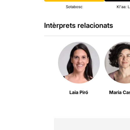
Sotabosc
Kl'aa: 
Intèrprets relacionats
Laia Piró
Maria Cas