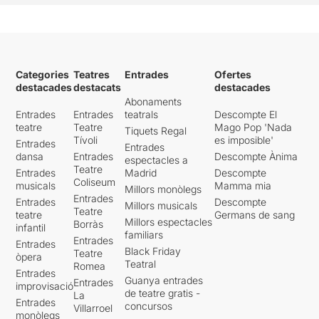
Categories
Teatres
Entrades
Ofertes
destacades
destacats
destacades
Abonaments
Entrades
Entrades
teatrals
Descompte El
teatre
Teatre
Mago Pop 'Nada
Tiquets Regal
Tívoli
es imposible'
Entrades
Entrades
dansa
Entrades
Descompte Ànima
espectacles a
Teatre
Entrades
Madrid
Descompte
Coliseum
musicals
Mamma mia
Millors monòlegs
Entrades
Entrades
Descompte
Millors musicals
Teatre
teatre
Germans de sang
Millors espectacles
Borràs
infantil
familiars
Entrades
Entrades
Black Friday
Teatre
òpera
Teatral
Romea
Entrades
Guanya entrades
Entrades
improvisació
de teatre gratis -
La
Entrades
concursos
Villarroel
monòlegs