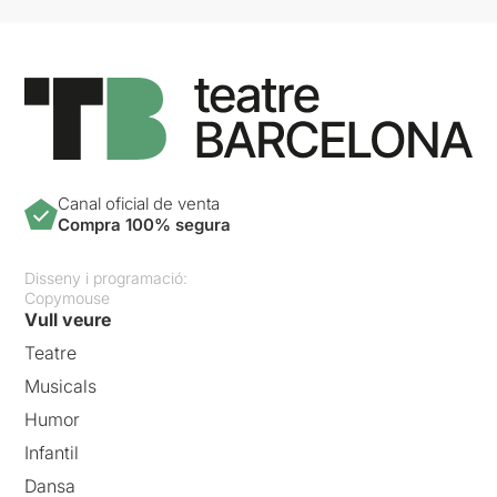
Canal oficial de venta
Compra 100% segura
Disseny i programació:
Copymouse
Vull veure
Teatre
Musicals
Humor
Infantil
Dansa