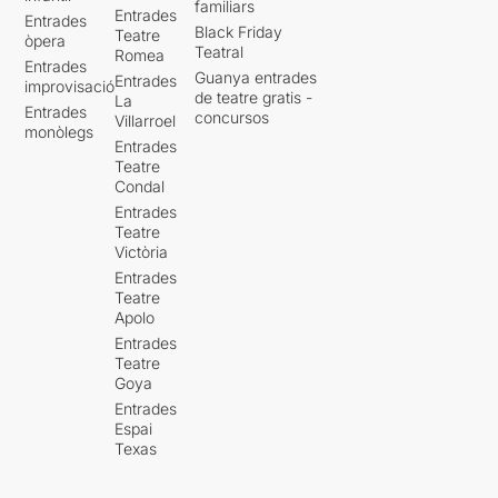
familiars
Entrades
Entrades
Black Friday
Teatre
òpera
Teatral
Romea
Entrades
Guanya entrades
Entrades
improvisació
de teatre gratis -
La
Entrades
concursos
Villarroel
monòlegs
Entrades
Teatre
Condal
Entrades
Teatre
Victòria
Entrades
Teatre
Apolo
Entrades
Teatre
Goya
Entrades
Espai
Texas