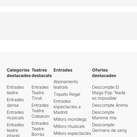
Categories
Teatres
Entrades
Ofertes
destacades
destacats
destacades
Abonaments
Entrades
Entrades
teatrals
Descompte El
teatre
Teatre
Mago Pop 'Nada
Tiquets Regal
Tívoli
es imposible'
Entrades
Entrades
dansa
Entrades
Descompte Ànima
espectacles a
Teatre
Entrades
Madrid
Descompte
Coliseum
musicals
Mamma mia
Millors monòlegs
Entrades
Entrades
Descompte
Millors musicals
Teatre
teatre
Germans de sang
Millors espectacles
Borràs
infantil