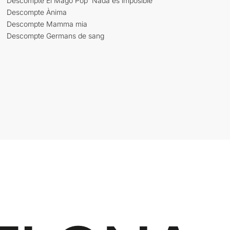
Descompte El Mago Pop 'Nada es imposible'
Descompte Ànima
Descompte Mamma mia
Descompte Germans de sang