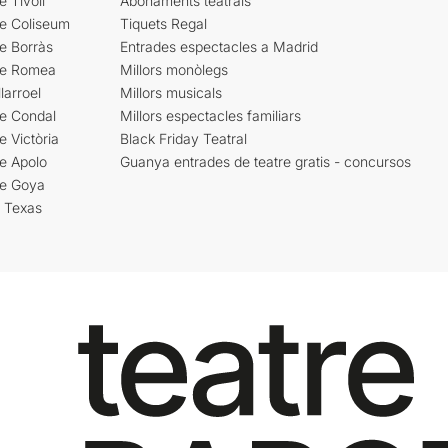
e Tívoli
Abonaments teatrals
re Coliseum
Tiquets Regal
e Borràs
Entrades espectacles a Madrid
re Romea
Millors monòlegs
larroel
Millors musicals
re Condal
Millors espectacles familiars
e Victòria
Black Friday Teatral
e Apolo
Guanya entrades de teatre gratis - concursos
re Goya
i Texas