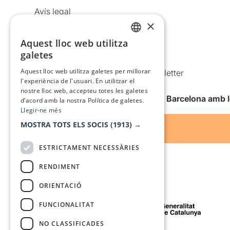
Avís legal
×
Política de privacitat
Aquest lloc web utilitza
Política de cookies
CATALAN
galetes
Condicions d’ús
SPANISH
Aquest lloc web utilitza galetes per millorar
Comunicacions comercials i Newsletter
l'experiència de l'usuari. En utilitzar el
Anuncia’t
nostre lloc web, accepteu totes les galetes
Vull rebre la newsletter de Teatre Barcelona amb 
d’acord amb la nostra Política de galetes.
Llegir-ne més
MOSTRA TOTS ELS SOCIS
(1913) →
ESTRICTAMENT NECESSÀRIES
RENDIMENT
ORIENTACIÓ
Amb el suport de
FUNCIONALITAT
NO CLASSIFICADES