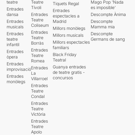
teatre
Teatre
Mago Pop 'Nada
Tiquets Regal
Tívoli
es imposible'
Entrades
Entrades
dansa
Entrades
Descompte Ànima
espectacles a
Teatre
Entrades
Madrid
Descompte
Coliseum
musicals
Mamma mia
Millors monòlegs
Entrades
Entrades
Descompte
Millors musicals
Teatre
teatre
Germans de sang
Millors espectacles
Borràs
infantil
familiars
Entrades
Entrades
Black Friday
Teatre
òpera
Teatral
Romea
Entrades
Guanya entrades
Entrades
improvisació
de teatre gratis -
La
Entrades
concursos
Villarroel
monòlegs
Entrades
Teatre
Condal
Entrades
Teatre
Victòria
Entrades
Teatre
Apolo