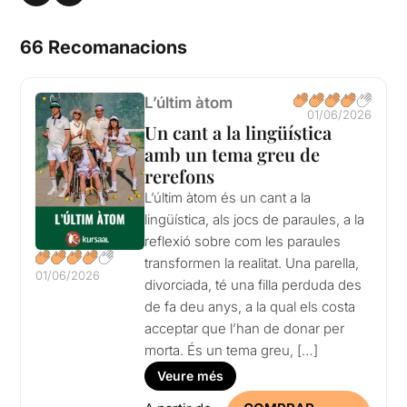
66 Recomanacions
L’últim àtom
01/06/2026
Un cant a la lingüística
amb un tema greu de
rerefons
L’últim àtom és un cant a la
lingüística, als jocs de paraules, a la
reflexió sobre com les paraules
transformen la realitat. Una parella,
01/06/2026
divorciada, té una filla perduda des
de fa deu anys, a la qual els costa
acceptar que l’han de donar per
morta. És un tema greu, […]
Veure més