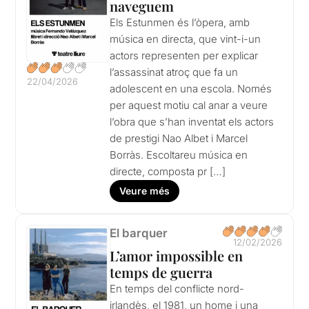
naveguem
Els Estunmen és l’òpera, amb
música en directa, que vint-i-un
actors representen per explicar
l’assassinat atroç que fa un
22/04/2026
adolescent en una escola. Només
per aquest motiu cal anar a veure
l’obra que s’han inventat els actors
de prestigi Nao Albet i Marcel
Borràs. Escoltareu música en
directe, composta pr […]
Veure més
El barquer
12/02/2026
L’amor impossible en
temps de guerra
En temps del conflicte nord-
irlandès, el 1981, un home i una