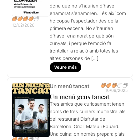
dona que no s’haurien d’haver
enamorat s’enamoren. I és així com
ho copsa l’espectador des de la
12/02/2026
primera escena. No s’haurien
d’haver enamorat perquè són
cunyats, i perquè l’emoció fa
trontollar la relació amb totes les
altres persones de […]
Veure més
Un menú tancat
10/06/2025
Un menú gens tancat
Tres amics que curiosament tenen
noms de tres cuiners multiestrellats
del restaurant Disfrutar de
Barcelona: Oriol, Mateu i Eduard.
Una cuina: on només prepara plats