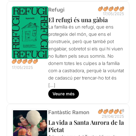
Refugi
17/05/2025
El refugi és una gàbia
La família és un refugi, que ens
protegeix del món, que ens el
construeix, però que també pot
engabiar, sobretot si els qui hi viuen
no lluiten pels seus somnis. No
donem totes les culpes a la família
17/05/2025
com a castradora, perquè la voluntat
de cadascú per trencar-ho tot és
[…]
Veure més
Fantàstic Ramon
29/04/2025
La vida a Santa Aurora de la
Pietat