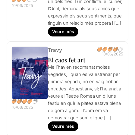
un dels tres. I un conflicte: el cuiner,
10/06/2025
l’Oriol, demana als seus amics que
expressin els seus sentiments, que
tinguin un relació més propera i […]
Veure més
Travy
10/06/2025
El caos fet art
Me l’havien recomanat moltes
vegades, i quan es va estrenar per
primera vegada, no en vaig trobar
entrades. Aquest any, sí; l’he anat a
veure al Teatre Romea un dilluns
festiu en què la platea estava plena
10/06/2025
de gom a gom. I l’obra em va
demostrar que som el que […]
Veure més