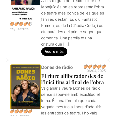
A la sala gran del Teatre Lliure de
Montjuïc és on es representa l’obra
de teatre més bonica de les que es
fan i es desfan. Es diu Fantàstic
Ramon, és de la Clàudia Cedó, i us
29/04/2025
atraparà des del primer segon que
comença. Una parella té una
criatura que […]
Veure més
Dones de ràdio
06/04/2025
El riure alliberador des de
l’inici fins al final de l’obra
Vaig anar a veure Dones de ràdio
sense saber-ne amb exactitud el
tema. És una fórmula que cada
vegada més trio a l’hora d’adquirir
les entrades de teatre. I ho vaig