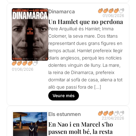
Dinamarca
01/06/2026
Un Hamlet que no perdona
Pere Arquillué és Hamlet; Imma
Colomer, la seva mare. Dos titans
representant dues grans figures en
temps actual. Hamlet prefereix llegir
diaris anglesos, perquè les notícies
dolentes vinguin de lluny. La mare,
01/06/2026
la reina de Dinamarca, prefereix
dormitar al sofà de casa, aliena a tot
allò que passi fora de […]
Veure més
Els estunmen
22/04/2026
En Nao i en Marcel s’ho
passen molt bé, la resta