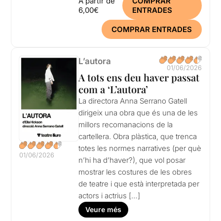
A partir de
COMPRAR
6,00€
ENTRADES
COMPRAR ENTRADES
L’autora
01/06/2026
A tots ens deu haver passat
com a ‘L’autora’
La directora Anna Serrano Gatell
dirigeix una obra que és una de les
millors recomanacions de la
cartellera. Obra plàstica, que trenca
totes les normes narratives (per què
01/06/2026
n’hi ha d’haver?), que vol posar
mostrar les costures de les obres
de teatre i que està interpretada per
actors i actrius […]
Veure més