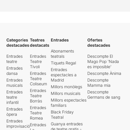
Categories
Teatres
Entrades
Ofertes
destacades
destacats
destacades
Abonaments
Entrades
Entrades
teatrals
Descompte El
teatre
Teatre
Mago Pop 'Nada
Tiquets Regal
Tívoli
es imposible'
Entrades
Entrades
dansa
Entrades
Descompte Ànima
espectacles a
Teatre
Entrades
Madrid
Descompte
Coliseum
musicals
Mamma mia
Millors monòlegs
Entrades
Entrades
Descompte
Millors musicals
Teatre
teatre
Germans de sang
Millors espectacles
Borràs
infantil
familiars
Entrades
Entrades
Black Friday
Teatre
òpera
Teatral
Romea
Entrades
Guanya entrades
Entrades
improvisació
de teatre gratis -
La