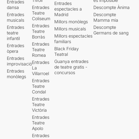
Tívoli
es imposible'
Entrades
Entrades
dansa
Entrades
Descompte Ànima
espectacles a
Teatre
Entrades
Madrid
Descompte
Coliseum
musicals
Mamma mia
Millors monòlegs
Entrades
Entrades
Descompte
Millors musicals
Teatre
teatre
Germans de sang
Millors espectacles
Borràs
infantil
familiars
Entrades
Entrades
Black Friday
Teatre
òpera
Teatral
Romea
Entrades
Guanya entrades
Entrades
improvisació
de teatre gratis -
La
Entrades
concursos
Villarroel
monòlegs
Entrades
Teatre
Condal
Entrades
Teatre
Victòria
Entrades
Teatre
Apolo
Entrades