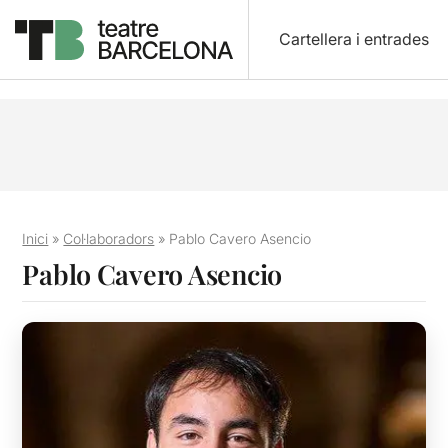
Cartellera i entrades
Inici
»
Col·laboradors
»
Pablo Cavero Asencio
Pablo Cavero Asencio