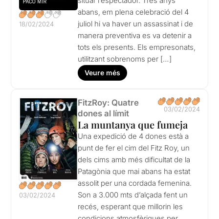
situar l’espectador. Tres anys
abans, em plena celebració del 4
juliol hi va haver un assassinat i de
18/02/2024
manera preventiva es va detenir a
tots els presents. Els empresonats,
utilitzant sobrenoms per […]
Veure més
FitzRoy: Quatre
03/02/2024
dones al límit
La muntanya que fumeja
Una expedició de 4 dones està a
punt de fer el cim del Fitz Roy, un
dels cims amb més dificultat de la
Patagònia que mai abans ha estat
assolit per una cordada femenina.
Son a 3.000 mts d’alçada fent un
03/02/2024
recés, esperant que millorin les
condicions atmosfèriques per