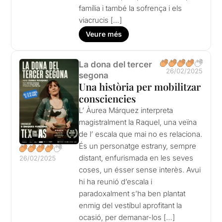
família i també la sofrença i els
viacrucis […]
Veure més
La dona del tercer
26/02/2025
segona
Una història per mobilitzar
consciencies
L’ Àurea Márquez interpreta
magistralment la Raquel, una veïna
de l’ escala que mai no es relaciona.
És un personatge estrany, sempre
distant, enfurismada en les seves
26/02/2025
coses, un ésser sense interès. Avui
hi ha reunió d’escala i
paradoxalment s’ha ben plantat
enmig del vestíbul aprofitant la
ocasió, per demanar-los […]