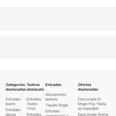
Categories
Teatres
Entrades
Ofertes
destacades
destacats
destacades
Abonaments
Entrades
Entrades
teatrals
Descompte El
teatre
Teatre
Mago Pop 'Nada
Tiquets Regal
Tívoli
es imposible'
Entrades
Entrades
dansa
Entrades
Descompte Ànima
espectacles a