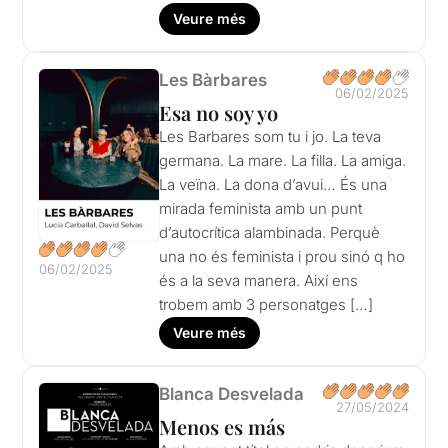
Veure més
Les Bàrbares
06/02/2025
Esa no soy yo
Les Barbares som tu i jo. La teva
germana. La mare. La filla. La amiga.
La veïna. La dona d’avui… És una
mirada feminista amb un punt
d’autocrítica alambinada. Perquè
una no és feminista i prou sinó q ho
06/02/2025
és a la seva manera. Així ens
trobem amb 3 personatges […]
Veure més
Blanca Desvelada
27/05/2024
Menos es más