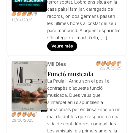
terror sobtat. L’obra ens situa en la
casa pairal familiar, carregada de
records, on dos germans passen
12/04/2026
les últimes hores al costat del seu
pare moribund. A aquest espai íntim
s’hi afegeix el marit d’ella, […]
Veure més
Mil Dies
29/06/2025
Funció musicada
La Paula i l’Arnau son el pes i el
contrapès d’aquesta funció
musicada. Dues veus que
s’interpel·len i s’apuntalen a
tornajornals per endinsar-nos en un
mar de dubtes que responen a una
29/06/2025
vida de confidències compartides.
Les amistats, els primers amors, la