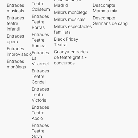
Teatre
Entrades
Madrid
Descompte
Coliseum
musicals
Mamma mia
Millors monòlegs
Entrades
Entrades
Descompte
Millors musicals
Teatre
teatre
Germans de sang
Millors espectacles
Borràs
infantil
familiars
Entrades
Entrades
Black Friday
Teatre
òpera
Teatral
Romea
Entrades
Guanya entrades
Entrades
improvisació
de teatre gratis -
La
Entrades
concursos
Villarroel
monòlegs
Entrades
Teatre
Condal
Entrades
Teatre
Victòria
Entrades
Teatre
Apolo
Entrades
Teatre
Goya