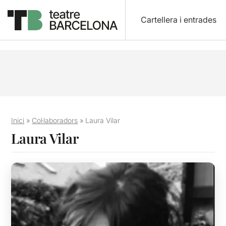
Cartellera i entrades
Inici
»
Col·laboradors
»
Laura Vilar
Laura Vilar