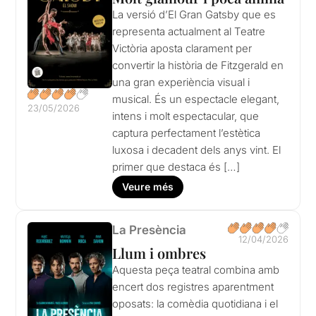
La versió d’El Gran Gatsby que es
representa actualment al Teatre
Victòria aposta clarament per
convertir la història de Fitzgerald en
una gran experiència visual i
musical. És un espectacle elegant,
23/05/2026
intens i molt espectacular, que
captura perfectament l’estètica
luxosa i decadent dels anys vint. El
primer que destaca és […]
Veure més
La Presència
12/04/2026
Llum i ombres
Aquesta peça teatral combina amb
encert dos registres aparentment
oposats: la comèdia quotidiana i el