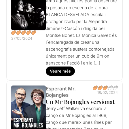
Amb aquest títol es podria descriure
la posada en escena de la obra
BLANCA DESVELADA escrita i
protagonitzada per la Alejandra
Jiménez-Cascón i dirigida per
Montse Bonet. La Mónica Galvez és
27/05/2024
l´encarregada de crear una
escenografia austera contornejada
únicament per un cub de 9m on
transcorre l´acció i en la […]
Veure més
Esperant Mr.
18/02/2024
Bojangles
Un Mr Bojangles versionat
Jerry Jeff Walker va escriure la
cançó de Mr Bojangles al 1968,
cançó que mereix unes línies per