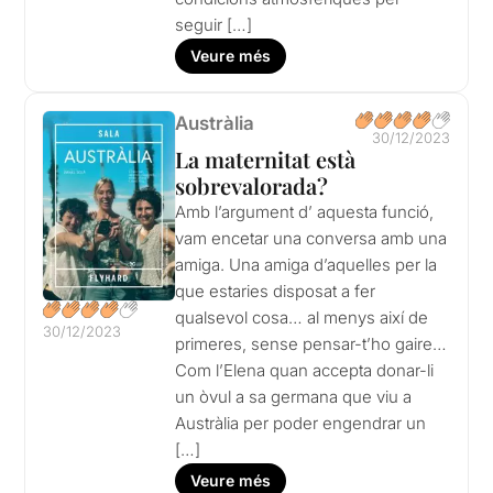
seguir […]
Veure més
Austràlia
30/12/2023
La maternitat està
sobrevalorada?
Amb l’argument d’ aquesta funció,
vam encetar una conversa amb una
amiga. Una amiga d’aquelles per la
que estaries disposat a fer
qualsevol cosa… al menys així de
30/12/2023
primeres, sense pensar-t’ho gaire…
Com l’Elena quan accepta donar-li
un òvul a sa germana que viu a
Austràlia per poder engendrar un
[…]
Veure més