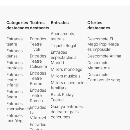
Categories
Teatres
Entrades
Ofertes
destacades
destacats
destacades
Abonaments
Entrades
Entrades
teatrals
Descompte El
teatre
Teatre
Mago Pop 'Nada
Tiquets Regal
Tívoli
es imposible'
Entrades
Entrades
dansa
Entrades
Descompte Ànima
espectacles a
Teatre
Entrades
Madrid
Descompte
Coliseum
musicals
Mamma mia
Millors monòlegs
Entrades
Entrades
Descompte
Millors musicals
Teatre
teatre
Germans de sang
Millors espectacles
Borràs
infantil
familiars
Entrades
Entrades
Black Friday
Teatre
òpera
Teatral
Romea
Entrades
Guanya entrades
Entrades
improvisació
de teatre gratis -
La
Entrades
concursos
Villarroel
monòlegs
Entrades
Teatre