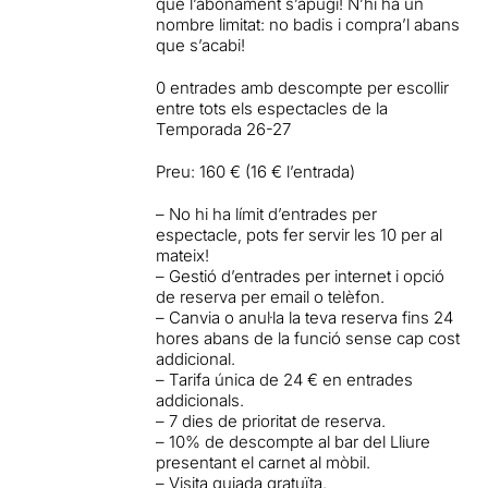
que l’abonament s’apugi! N’hi ha un
nombre limitat: no badis i compra’l abans
que s’acabi!
0 entrades amb descompte per escollir
entre tots els espectacles de la
Temporada 26-27
Preu: 160 € (16 € l’entrada)
– No hi ha límit d’entrades per
espectacle, pots fer servir les 10 per al
mateix!
– Gestió d’entrades per internet i opció
de reserva per email o telèfon.
– Canvia o anul·la la teva reserva fins 24
hores abans de la funció sense cap cost
addicional.
– Tarifa única de 24 € en entrades
addicionals.
– 7 dies de prioritat de reserva.
– 10% de descompte al bar del Lliure
presentant el carnet al mòbil.
– Visita guiada gratuïta.