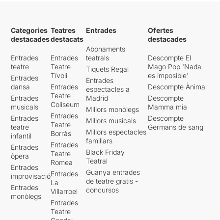
Categories
Teatres
Entrades
Ofertes
destacades
destacats
destacades
Abonaments
Entrades
Entrades
teatrals
Descompte El
teatre
Teatre
Mago Pop 'Nada
Tiquets Regal
Tívoli
es imposible'
Entrades
Entrades
dansa
Entrades
Descompte Ànima
espectacles a
Teatre
Entrades
Madrid
Descompte
Coliseum
musicals
Mamma mia
Millors monòlegs
Entrades
Entrades
Descompte
Millors musicals
Teatre
teatre
Germans de sang
Millors espectacles
Borràs
infantil
familiars
Entrades
Entrades
Black Friday
Teatre
òpera
Teatral
Romea
Entrades
Guanya entrades
Entrades
improvisació
de teatre gratis -
La
Entrades
concursos
Villarroel
monòlegs
Entrades
Teatre