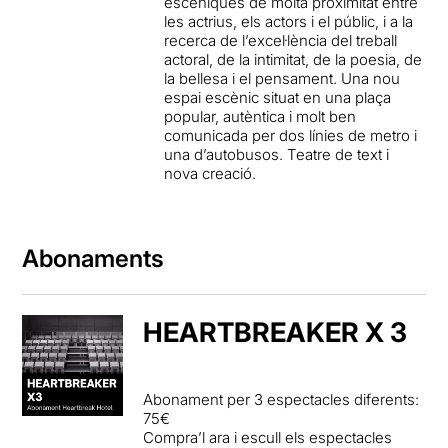
escèniques de molta proximitat entre
les actrius, els actors i el públic, i a la
recerca de l’excel·lència del treball
actoral, de la intimitat, de la poesia, de
la bellesa i el pensament.
Una nou
espai escènic situat en una plaça
popular, autèntica i
molt ben
comunicada per dos línies de metro i
una d’autobusos.
Teatre de text i
nova creació.
Abonaments
HEARTBREAKER X 3
Abonament per 3 espectacles diferents:
75€
Compra’l ara i escull els espectacles