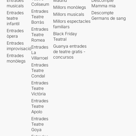
Entrades
Madrid
Descompte
Coliseum
musicals
Mamma mia
Millors monòlegs
Entrades
Entrades
Descompte
Millors musicals
Teatre
teatre
Germans de sang
Millors espectacles
Borràs
infantil
familiars
Entrades
Entrades
Black Friday
Teatre
òpera
Teatral
Romea
Entrades
Guanya entrades
Entrades
improvisació
de teatre gratis -
La
Entrades
concursos
Villarroel
monòlegs
Entrades
Teatre
Condal
Entrades
Teatre
Victòria
Entrades
Teatre
Apolo
Entrades
Teatre
Goya