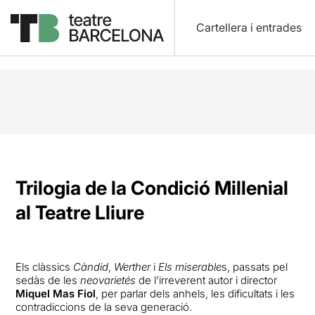
Cartellera i entrades
Trilogia de la Condició Millenial
al Teatre Lliure
Els clàssics
Càndid
,
Werther
i
Els miserable
s
, passats pel
sedàs de les
neovarietés
de l’irreverent autor i director
Miquel Mas Fiol
, per parlar dels anhels, les dificultats i les
contradiccions de la seva generació.