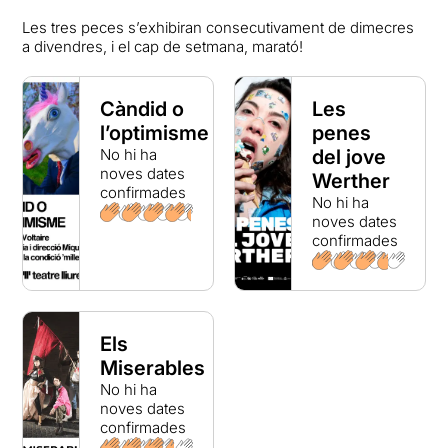
Les tres peces s’exhibiran consecutivament de dimecres
a divendres, i el cap de setmana, marató!
Càndid o
Les
l’optimisme
penes
No hi ha
del jove
noves dates
Werther
confirmades
No hi ha
noves dates
confirmades
Els
Miserables
No hi ha
noves dates
confirmades