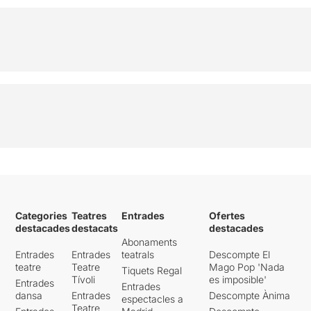
Categories
Teatres
Entrades
Ofertes
destacades
destacats
destacades
Abonaments
Entrades
Entrades
teatrals
Descompte El
teatre
Teatre
Mago Pop 'Nada
Tiquets Regal
Tívoli
es imposible'
Entrades
Entrades
dansa
Entrades
Descompte Ànima
espectacles a
Teatre