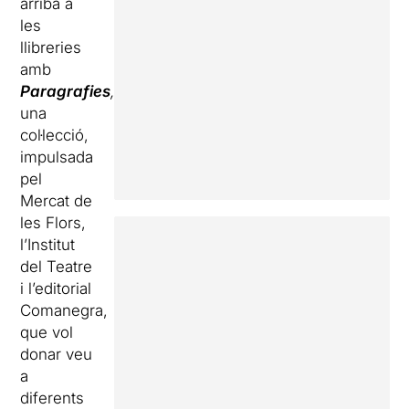
arriba a
les
llibreries
amb
Paragrafies
,
una
col·lecció,
impulsada
pel
Mercat de
les Flors,
l’Institut
del Teatre
i l’editorial
Comanegra,
que vol
donar veu
a
diferents