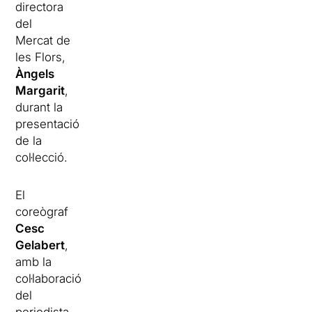
directora
del
Mercat de
les Flors,
Àngels
Margarit
,
durant la
presentació
de la
col·lecció.
El
coreògraf
Cesc
Gelabert
,
amb la
col·laboració
del