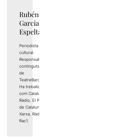
Rubén
TWITTER
Garcia
Espelta
Periodista i gestor
cultural.
Responsable de
continguts editorials
de
TeatreBarcelona.com
Ha treballat a mitjans
com Catalunya
Ràdio, El Periódico
de Catalunya, La
Xarxa, Ràdio 4 o
Rac1.