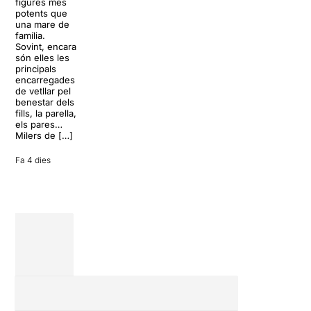
resort
figures més
lágrimas, un
paradisíac.
potents que
dels grans
L’escenari
una mare de
clàssics de la
sembla perfecte
família.
història del
per
Sovint, encara
teatre musical,
desconnectar
són elles les
arribarà al
de la rutina,
principals
Teatre Apolo
però una
encarregades
del 17 al […]
conversa
de vetllar pel
inoportuna pot
benestar dels
27 juliol 2026
convertir unes
fills, la parella,
vacances entre
els pares…
amics en una
Milers de […]
revisió completa
de […]
Fa 4 dies
28 juliol 2026