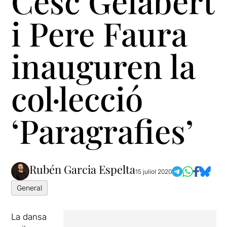
Cesc Gelabert
i Pere Faura
inauguren la
col·lecció
‘Paragrafies’
Rubén Garcia Espelta
15 juliol 2020
General
La dansa