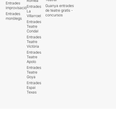
Romea
Entrades
Guanya entrades
Entrades
improvisació
de teatre gratis -
La
Entrades
concursos
Villarroel
monòlegs
Entrades
Teatre
Condal
Entrades
Teatre
Victòria
Entrades
Teatre
Apolo
Entrades
Teatre
Goya
Entrades
Espai
Texas