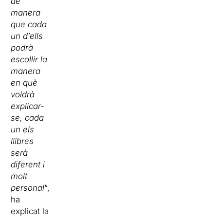
de
manera
que cada
un d’ells
podrà
escollir la
manera
en què
voldrà
explicar-
se, cada
un els
llibres
serà
diferent i
molt
personal
“,
ha
explicat la