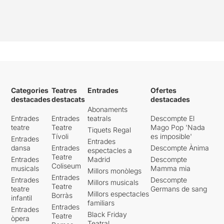
Categories
Teatres
Entrades
Ofertes
destacades
destacats
destacades
Abonaments
Entrades
Entrades
teatrals
Descompte El
teatre
Teatre
Mago Pop 'Nada
Tiquets Regal
Tívoli
es imposible'
Entrades
Entrades
dansa
Entrades
Descompte Ànima
espectacles a
Teatre
Entrades
Madrid
Descompte
Coliseum
musicals
Mamma mia
Millors monòlegs
Entrades
Entrades
Descompte
Millors musicals
Teatre
teatre
Germans de sang
Millors espectacles
Borràs
infantil
familiars
Entrades
Entrades
Black Friday
Teatre
òpera
Teatral