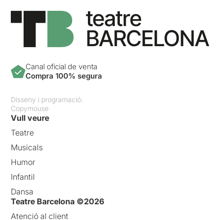
Canal oficial de venta
Compra 100% segura
Disseny i programació:
Copymouse
Vull veure
Teatre
Musicals
Humor
Infantil
Dansa
Teatre Barcelona ©2026
Atenció al client