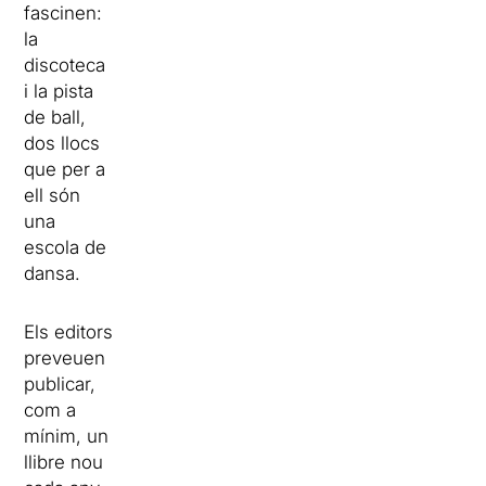
fascinen:
la
discoteca
i la pista
de ball,
dos llocs
que per a
ell són
una
escola de
dansa.
Els editors
preveuen
publicar,
com a
mínim, un
llibre nou