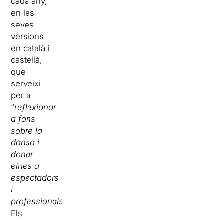
cada any,
en les
seves
versions
en català i
castellà,
que
serveixi
per a
“
reflexionar
a fons
sobre la
dansa i
donar
eines a
espectadors
i
professionals
“.
Els