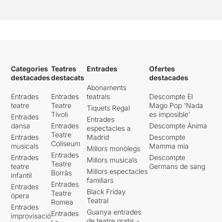
Categories
Teatres
Entrades
Ofertes
destacades
destacats
destacades
Abonaments
Entrades
Entrades
teatrals
Descompte El
teatre
Teatre
Mago Pop 'Nada
Tiquets Regal
Tívoli
es imposible'
Entrades
Entrades
dansa
Entrades
Descompte Ànima
espectacles a
Teatre
Entrades
Madrid
Descompte
Coliseum
musicals
Mamma mia
Millors monòlegs
Entrades
Entrades
Descompte
Millors musicals
Teatre
teatre
Germans de sang
Millors espectacles
Borràs
infantil
familiars
Entrades
Entrades
Black Friday
Teatre
òpera
Teatral
Romea
Entrades
Guanya entrades
Entrades
improvisació
de teatre gratis -