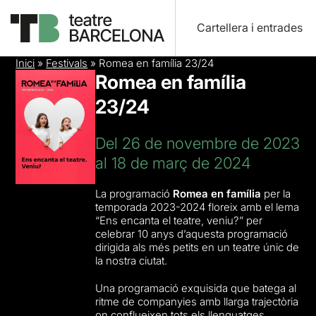
Cartellera i entrades
Inici
»
Festivals
»
Romea en família 23/24
Romea en família
23/24
Del 26 de novembre de 2023
al 18 de març de 2024
La programació
Romea en família
per la
temporada 2023-2024 floreix amb el lema
“Ens encanta el teatre, veniu?” per
celebrar 10 anys d’aquesta programació
dirigida als més petits en un teatre únic de
la nostra ciutat.
Una programació exquisida que batega al
ritme de companyies amb llarga trajectòria
on conflueixen tots els llenguatges