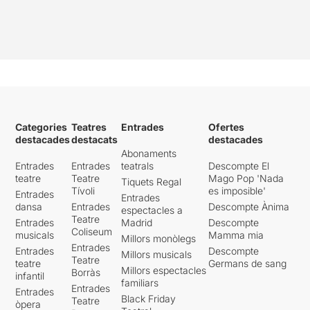
Categories
Teatres
Entrades
Ofertes
destacades
destacats
destacades
Abonaments
Entrades
Entrades
teatrals
Descompte El
teatre
Teatre
Mago Pop 'Nada
Tiquets Regal
Tívoli
es imposible'
Entrades
Entrades
dansa
Entrades
Descompte Ànima
espectacles a
Teatre
Entrades
Madrid
Descompte
Coliseum
musicals
Mamma mia
Millors monòlegs
Entrades
Entrades
Descompte
Millors musicals
Teatre
teatre
Germans de sang
Millors espectacles
Borràs
infantil
familiars
Entrades
Entrades
Black Friday
Teatre
òpera