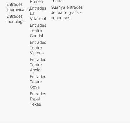
Teatral
Romea
Entrades
Guanya entrades
Entrades
improvisació
de teatre gratis -
La
Entrades
concursos
Villarroel
monòlegs
Entrades
Teatre
Condal
Entrades
Teatre
Victòria
Entrades
Teatre
Apolo
Entrades
Teatre
Goya
Entrades
Espai
Texas