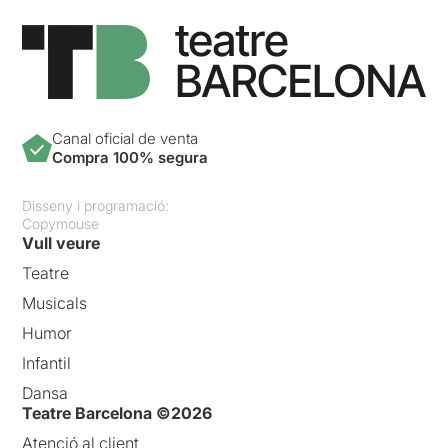
Canal oficial de venta
Compra 100% segura
Disseny i programació:
Copymouse
Vull veure
Teatre
Musicals
Humor
Infantil
Dansa
Teatre Barcelona ©2026
Atenció al client