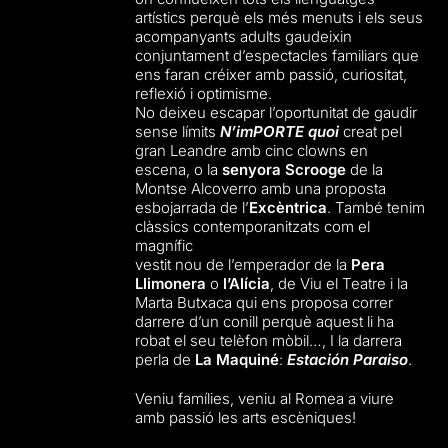
artístics perquè els més menuts i els seus
acompanyants adults gaudeixin
conjuntament d’espectacles familiars que
ens faran créixer amb passió, curiositat,
reflexió i optimisme.
No deixeu escapar l’oportunitat de gaudir
sense límits
N’imPORTE quoi
creat pel
gran Leandre amb cinc clowns en
escena, o la
senyora Scrooge
de la
Montse Alcoverro amb una proposta
esbojarrada de l’
Excèntrica
. També tenim
clàssics contemporanitzats com el
magnífic
vestit nou de l’emperador de la
Pera
Llimonera
o
l’Alícia
, de Viu el Teatre i la
Marta Butxaca qui ens proposa correr
darrere d’un conill perquè aquest li ha
robat el seu telèfon mòbil…, I la darrera
perla de
La Maquiné
:
Estación Paraiso
.
Veniu famílies, veniu al Romea a viure
amb passió les arts escèniques!