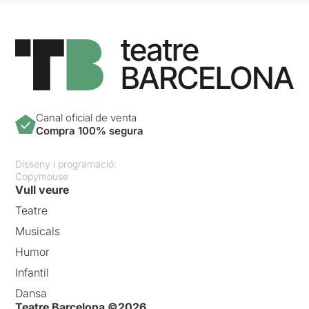
Canal oficial de venta
Compra 100% segura
Disseny i programació:
Copymouse
Vull veure
Teatre
Musicals
Humor
Infantil
Dansa
Teatre Barcelona ©2026