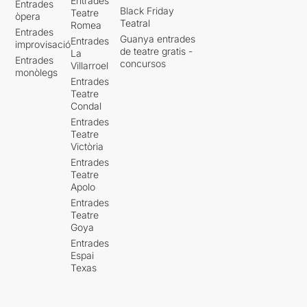
Entrades
Entrades
Black Friday
Teatre
òpera
Teatral
Romea
Entrades
Guanya entrades
Entrades
improvisació
de teatre gratis -
La
Entrades
concursos
Villarroel
monòlegs
Entrades
Teatre
Condal
Entrades
Teatre
Victòria
Entrades
Teatre
Apolo
Entrades
Teatre
Goya
Entrades
Espai
Texas