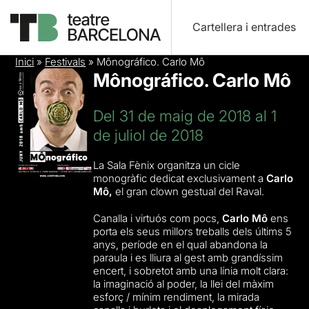
Cartellera i entrades
Inici
»
Festivals
»
Mônográfico. Carlo Mô
Mônográfico. Carlo Mô
Del 31 de maig de 2018 al 1
de juliol de 2018
La Sala Fènix organitza un cicle
monogràfic dedicat exclusivament a
Carlo
Mô,
el gran clown gestual del Raval.
Canalla i virtuós com pocs,
Carlo Mô
ens
porta els seus millors treballs dels últims 5
anys, període en el qual abandona la
paraula i es lliura al gest amb grandíssim
encert, i sobretot amb una línia molt clara:
la imaginació al poder, la llei del màxim
esforç / mínim rendiment, la mirada