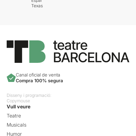
Espai
Texas
Canal oficial de venta
Compra 100% segura
Disseny i programació:
Copymouse
Vull veure
Teatre
Musicals
Humor