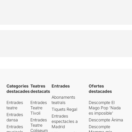
Categories
Teatres
Entrades
Ofertes
destacades
destacats
destacades
Abonaments
Entrades
Entrades
teatrals
Descompte El
teatre
Teatre
Mago Pop 'Nada
Tiquets Regal
Tívoli
es imposible'
Entrades
Entrades
dansa
Entrades
Descompte Ànima
espectacles a
Teatre
Entrades
Madrid
Descompte
Coliseum
musicals
Mamma mia