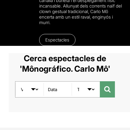
canalla i burleta i el desplegament físic
incansable. Allunyat dels corrents naïf del
clown gestual tradicional, Carlo Mô
encerta amb un estil raval, enginyós i
murri.
Espectacles
Cerca espectacles de
'Mônográfico. Carlo Mô'
Data