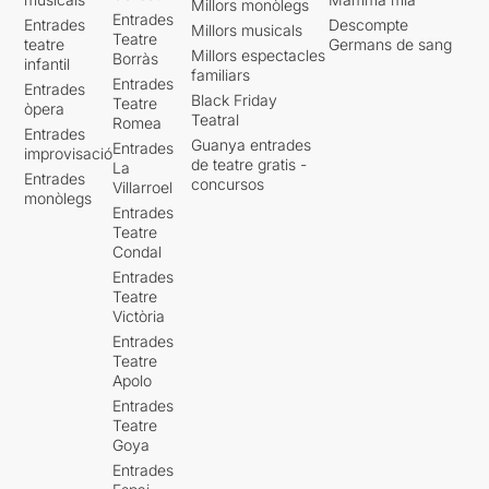
Millors monòlegs
Entrades
Entrades
Descompte
Millors musicals
Teatre
teatre
Germans de sang
Millors espectacles
Borràs
infantil
familiars
Entrades
Entrades
Black Friday
Teatre
òpera
Teatral
Romea
Entrades
Guanya entrades
Entrades
improvisació
de teatre gratis -
La
Entrades
concursos
Villarroel
monòlegs
Entrades
Teatre
Condal
Entrades
Teatre
Victòria
Entrades
Teatre
Apolo
Entrades
Teatre
Goya
Entrades