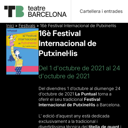
Cartellera i entrades
Inici
»
Festivals
»
16è Festival Internacional de Putxinel·lis
16è Festival
Internacional de
Putxinel·lis
Del 1 d'octubre de 2021 al 24
d'octubre de 2021
Del divendres 1 d’octubre al diumenge 24
d’octubre de 2021
La Puntual
torna a
oferir el seu tradicional
Festival
Internacional de Putxinel·lis
a Barcelona.
L’ edició d’aquest any està dedicada
exclusivament a la tradicional i
divertidíssima tècnica del
titella de guant
i