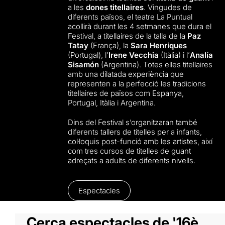
a les
dones titellaires
. Vingudes de
diferents països, el teatre La Puntual
acollirà durant les 4 setmanes que dura el
Festival, a titellaires de la talla de la
Paz
Tatay
(França), la
Sara Henriques
(Portugal), l’
Irene Vecchia
(Itàlia) i l’
Analía
Sisamón
(Argentina). Totes elles titellaires
amb una dilatada experiència que
representen a la perfecció les tradicions
titellaires de països com Espanya,
Portugal, Itàlia i Argentina.
Dins del Festival s’organitzaran també
diferents tallers de titelles per a infants,
col·loquis post-funció amb les artistes, així
com tres cursos de titelles de guant
adreçats a adults de diferents nivells.
Espectacles
Cerca espectacles de '16è