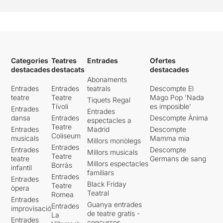
Categories
Teatres
Entrades
Ofertes
destacades
destacats
destacades
Abonaments
Entrades
Entrades
teatrals
Descompte El
teatre
Teatre
Mago Pop 'Nada
Tiquets Regal
Tívoli
es imposible'
Entrades
Entrades
dansa
Entrades
Descompte Ànima
espectacles a
Teatre
Entrades
Madrid
Descompte
Coliseum
musicals
Mamma mia
Millors monòlegs
Entrades
Entrades
Descompte
Millors musicals
Teatre
teatre
Germans de sang
Millors espectacles
Borràs
infantil
familiars
Entrades
Entrades
Black Friday
Teatre
òpera
Teatral
Romea
Entrades
Guanya entrades
Entrades
improvisació
de teatre gratis -
La
Entrades
concursos