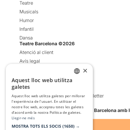
Teatre
Musicals
Humor
Infantil
Dansa
Teatre Barcelona ©2026
Atenció al client
Avís legal
×
Política de privacitat
Política de cookies
Aquest lloc web utilitza
CATALAN
galetes
Condicions d’ús
SPANISH
Comunicacions comercials i Newsletter
Aquest lloc web utilitza galetes per millorar
l'experiència de l'usuari. En utilitzar el
Anuncia’t
nostre lloc web, accepteu totes les galetes
Vull rebre la newsletter de Teatre Barcelona amb 
d’acord amb la nostra Política de galetes.
Llegir-ne més
MOSTRA TOTS ELS SOCIS
(1650) →