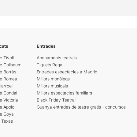
cats
Entrades
e Tívoli
Abonaments teatrals
re Coliseum
Tiquets Regal
e Borràs
Entrades espectacles a Madrid
re Romea
Millors monòlegs
larroel
Millors musicals
re Condal
Millors espectacles familiars
e Victòria
Black Friday Teatral
e Apolo
Guanya entrades de teatre gratis - concursos
re Goya
i Texas