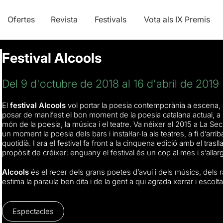
Ofertes
Revista
Festivals
Vota als IX Premis
Festival Alcools
Del 9 d'octubre de 2018 al 16 d'abril de 2019
El
festival Alcools
vol portar la poesia contemporània a escena, ai
posar de manifest el bon moment de la poesia catalana actual, a 
món de la poesia, la música i el teatre. Va néixer el 2015 a La Se
un moment la poesia dels bars i instal·lar-la als teatres, a fi d’arri
quotidià. I ara el festival fa front a la cinquena edició amb el trasl
propòsit de créixer: enguany el festival és un cop al mes i s’allar
Alcools
és el recer dels grans poetes d’avui i dels músics, dels 
estima la paraula ben dita i de la gent a qui agrada xerrar i escolta
Espectacles