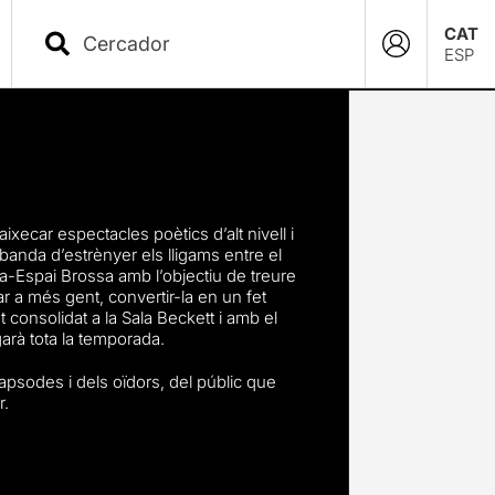
CAT
ESP
xecar espectacles poètics d’alt nivell i
banda d’estrènyer els lligams entre el
ca-Espai Brossa amb l’objectiu de treure
bar a més gent, convertir-la en un fet
lat consolidat a la Sala Beckett i amb el
garà tota la temporada.
rapsodes i dels oïdors, del públic que
r.