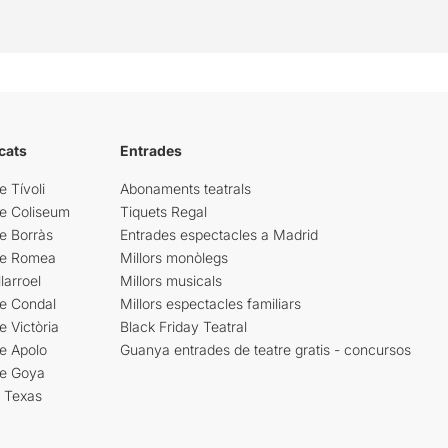
cats
Entrades
e Tívoli
Abonaments teatrals
re Coliseum
Tiquets Regal
e Borràs
Entrades espectacles a Madrid
re Romea
Millors monòlegs
larroel
Millors musicals
re Condal
Millors espectacles familiars
e Victòria
Black Friday Teatral
e Apolo
Guanya entrades de teatre gratis - concursos
re Goya
i Texas