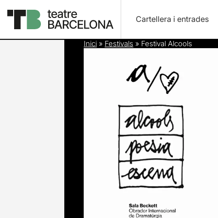
Cartellera i entrades
Inici
»
Festivals
»
Festival Alcools