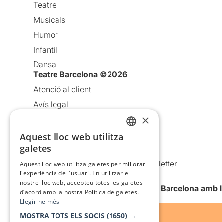
Teatre
Musicals
Humor
Infantil
Dansa
Teatre Barcelona ©2026
Atenció al client
Avís legal
×
Política de privacitat
Política de cookies
Aquest lloc web utilitza
CATALAN
galetes
Condicions d’ús
SPANISH
Comunicacions comercials i Newsletter
Aquest lloc web utilitza galetes per millorar
l'experiència de l'usuari. En utilitzar el
Anuncia’t
nostre lloc web, accepteu totes les galetes
Vull rebre la newsletter de Teatre Barcelona amb 
d’acord amb la nostra Política de galetes.
Llegir-ne més
MOSTRA TOTS ELS SOCIS
(1650) →