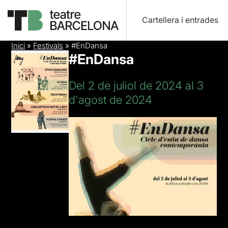
Cartellera i entrades
Inici
»
Festivals
»
#EnDansa
#EnDansa
Del 2 de juliol de 2024 al 3
d'agost de 2024