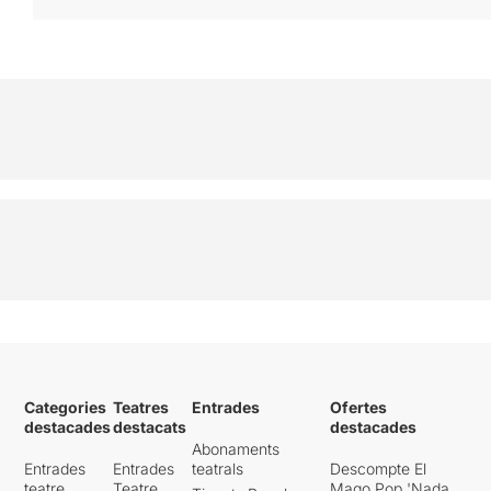
Categories
Teatres
Entrades
Ofertes
destacades
destacats
destacades
Abonaments
Entrades
Entrades
teatrals
Descompte El
teatre
Teatre
Mago Pop 'Nada