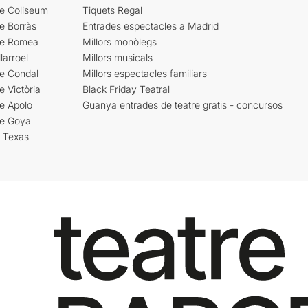
re Coliseum
Tiquets Regal
e Borràs
Entrades espectacles a Madrid
re Romea
Millors monòlegs
larroel
Millors musicals
re Condal
Millors espectacles familiars
e Victòria
Black Friday Teatral
e Apolo
Guanya entrades de teatre gratis - concursos
re Goya
i Texas