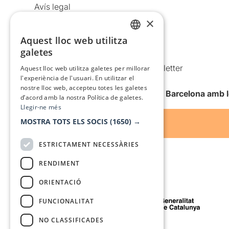
Avís legal
×
Política de privacitat
Política de cookies
Aquest lloc web utilitza
CATALAN
galetes
Condicions d’ús
SPANISH
Comunicacions comercials i Newsletter
Aquest lloc web utilitza galetes per millorar
l'experiència de l'usuari. En utilitzar el
Anuncia’t
nostre lloc web, accepteu totes les galetes
Vull rebre la newsletter de Teatre Barcelona amb 
d’acord amb la nostra Política de galetes.
Llegir-ne més
MOSTRA TOTS ELS SOCIS
(1650) →
ESTRICTAMENT NECESSÀRIES
RENDIMENT
ORIENTACIÓ
Amb el suport de
FUNCIONALITAT
NO CLASSIFICADES