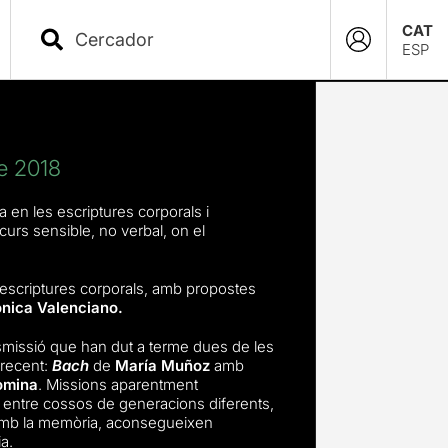
CAT
ESP
e 2018
 en les escriptures corporals i
scurs sensible, no verbal, on el
escriptures corporals, amb propostes
nica Valenciano.
smissió que han dut a terme dues de les
 recent:
Bach
de
María Muñoz
amb
omina
. Missions aparentment
entre cossos de generacions diferents,
a amb la memòria, aconsegueixen
a.