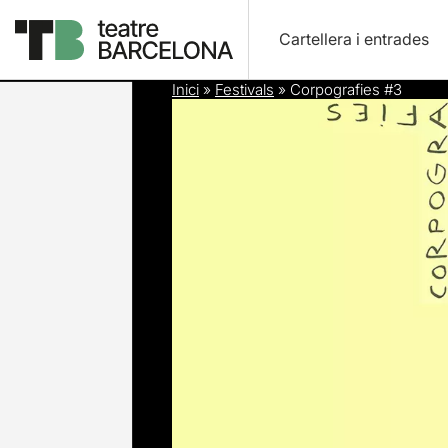
Cartellera i entrades
Inici
»
Festivals
»
Corpografies #3