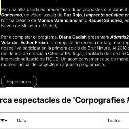
Per una altra banda es presentaran dues propostes directament
Dancismo
, un vídeo-assaig de
Paz Rojo
, i
Imprenta acústica e
l’última creació de
Mónica Valenciano
amb
Raquel Sánchez
, e
Naves de Matadero (Madrid).
Per a completar el programa,
Diana Gadish
presentarà
Atlantis
Velarde
i
Esther Freixa
. Un projecte de recerca de llarg recorre
nostra i va participar en la primera edició de Brut Nature. Al 20
residència de creació a Citemor (Portugal), facilitada des de La C
internacionalització de l’ICUB. Un acompanyament que de manera
moment actual del projecte en aquesta programació.
Espectacles
rca espectacles de 'Corpografies 
Data