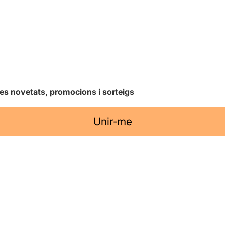
les novetats, promocions i sorteigs
Unir-me