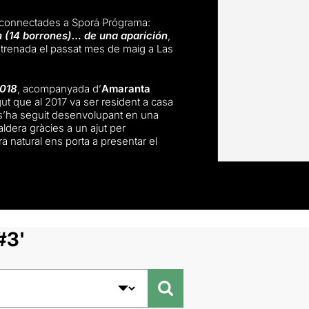
 connectades a Sporá Prógrama:
n (14 borrones)… de una aparición
,
strenada el passat mes de maig a Las
2018
, acompanyada d’
Amaranta
gut que al 2017 va ser resident a casa
18 s’ha seguit desenvolupant en una
aldera gràcies a un ajut per
 natural ens porta a presentar el
#3'