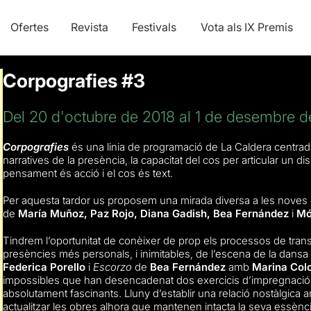
Ofertes
Revista
Festivals
Vota als IX Premis
Corpografies #3
Del 20 d'octubre de 2018 al 1 de desembre d
Corpografies
és una linia de programació de La Caldera centrada
narratives de la presència, la capacitat del cos per articular un di
pensament és acció i el cos és text.
Per aquesta tardor us proposem una mirada diversa a les noves 
de
María Muñoz, Paz Rojo, Diana Gadish, Bea Fernández
i
Mó
Tindrem l’oportunitat de conèixer de prop els processos de tran
presències més personals, i inimitables, de l’escena de la dansa
Federica Porello
i
Escorzo
de
Bea Fernández
amb
Marina Col
impossibles que han desencadenat dos exercicis d’impregnació 
absolutament fascinants. Lluny d’establir una relació nostàlgic
actualitzar les obres alhora que mantenen intacta la seva essènci