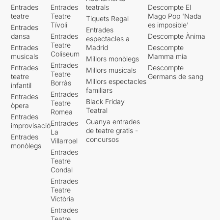
Entrades
Entrades
teatrals
Descompte El
teatre
Teatre
Mago Pop 'Nada
Tiquets Regal
Tívoli
es imposible'
Entrades
Entrades
dansa
Entrades
Descompte Ànima
espectacles a
Teatre
Entrades
Madrid
Descompte
Coliseum
musicals
Mamma mia
Millors monòlegs
Entrades
Entrades
Descompte
Millors musicals
Teatre
teatre
Germans de sang
Millors espectacles
Borràs
infantil
familiars
Entrades
Entrades
Black Friday
Teatre
òpera
Teatral
Romea
Entrades
Guanya entrades
Entrades
improvisació
de teatre gratis -
La
Entrades
concursos
Villarroel
monòlegs
Entrades
Teatre
Condal
Entrades
Teatre
Victòria
Entrades
Teatre