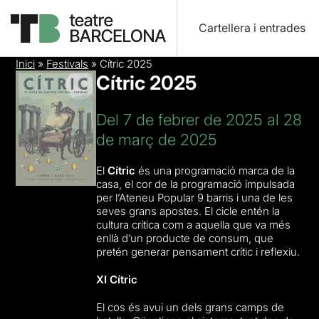
Cartellera i entrades
Inici
»
Festivals
»
Cítric 2025
Cítric 2025
Del 7 de febrer de 2025 al 28
de març de 2025
El
Cítric
és una programació marca de la
casa, el cor de la programació impulsada
per l’Ateneu Popular 9 barris i una de les
seves grans apostes. El cicle entén la
cultura crítica com a aquella que va més
enllà d’un producte de consum, que
pretén generar pensament crític i reflexiu.
XI Cítric
El cos és avui un dels grans camps de