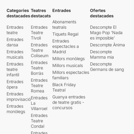
Categories
Teatres
Entrades
Ofertes
destacades
destacats
destacades
Abonaments
Entrades
Entrades
teatrals
Descompte El
teatre
Teatre
Mago Pop 'Nada
Tiquets Regal
Tívoli
es imposible'
Entrades
Entrades
dansa
Entrades
Descompte Ànima
espectacles a
Teatre
Entrades
Madrid
Descompte
Coliseum
musicals
Mamma mia
Millors monòlegs
Entrades
Entrades
Descompte
Millors musicals
Teatre
teatre
Germans de sang
Millors espectacles
Borràs
infantil
familiars
Entrades
Entrades
Black Friday
Teatre
òpera
Teatral
Romea
Entrades
Guanya entrades
Entrades
improvisació
de teatre gratis -
La
Entrades
concursos
Villarroel
monòlegs
Entrades
Teatre
Condal
Entrades