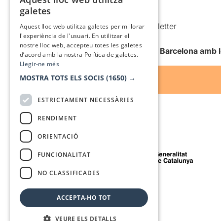
CATALAN
galetes
Condicions d’ús
SPANISH
Comunicacions comercials i Newsletter
Aquest lloc web utilitza galetes per millorar
l'experiència de l'usuari. En utilitzar el
Anuncia’t
nostre lloc web, accepteu totes les galetes
Vull rebre la newsletter de Teatre Barcelona amb 
d’acord amb la nostra Política de galetes.
Llegir-ne més
MOSTRA TOTS ELS SOCIS
(1650) →
ESTRICTAMENT NECESSÀRIES
RENDIMENT
ORIENTACIÓ
Amb el suport de
FUNCIONALITAT
NO CLASSIFICADES
Mitjà de comunicació associat a
ACCEPTA-HO TOT
VEURE ELS DETALLS