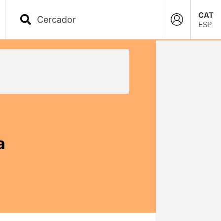
CAT
ESP
a