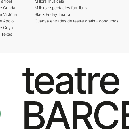
larroel
Millors musicals
re Condal
Millors espectacles familiars
e Victòria
Black Friday Teatral
e Apolo
Guanya entrades de teatre gratis - concursos
re Goya
i Texas