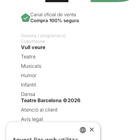
Canal oficial de venta
Compra 100% segura
Disseny i programació:
Copymouse
Vull veure
Teatre
Musicals
Humor
Infantil
Dansa
Teatre Barcelona ©2026
Atenció al client
Avís legal
×
Política de privacitat
Política de cookies
Aquest lloc web utilitza