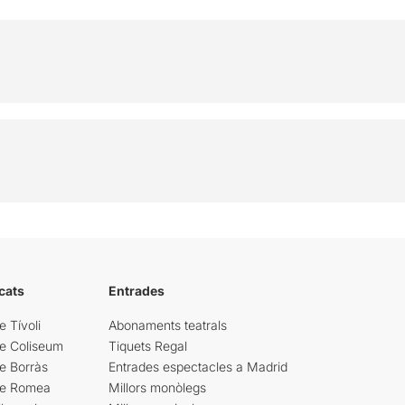
cats
Entrades
e Tívoli
Abonaments teatrals
re Coliseum
Tiquets Regal
e Borràs
Entrades espectacles a Madrid
re Romea
Millors monòlegs