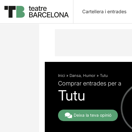
Cartellera i entrades
Descripció
Fitxa artística
Fotos i 
Inici
»
Dansa
,
Humor
»
Tutu
Comprar entrades per a
Tutu
Deixa la teva opinió