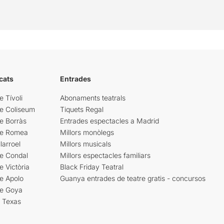
cats
Entrades
e Tívoli
Abonaments teatrals
re Coliseum
Tiquets Regal
e Borràs
Entrades espectacles a Madrid
re Romea
Millors monòlegs
larroel
Millors musicals
re Condal
Millors espectacles familiars
e Victòria
Black Friday Teatral
e Apolo
Guanya entrades de teatre gratis - concursos
re Goya
i Texas