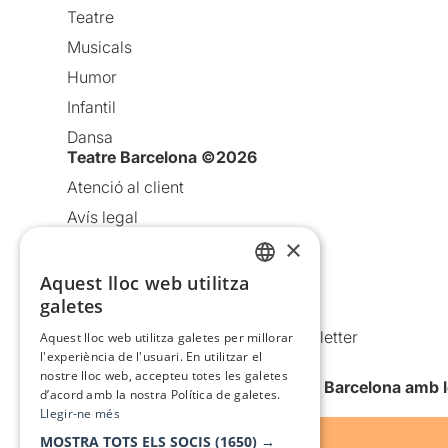
Teatre
Musicals
Humor
Infantil
Dansa
Teatre Barcelona ©2026
Atenció al client
Avís legal
×
Política de privacitat
Política de cookies
Aquest lloc web utilitza
CATALAN
galetes
Condicions d’ús
SPANISH
Comunicacions comercials i Newsletter
Aquest lloc web utilitza galetes per millorar
l'experiència de l'usuari. En utilitzar el
Anuncia’t
nostre lloc web, accepteu totes les galetes
Vull rebre la newsletter de Teatre Barcelona amb 
d’acord amb la nostra Política de galetes.
Llegir-ne més
MOSTRA TOTS ELS SOCIS
(1650) →