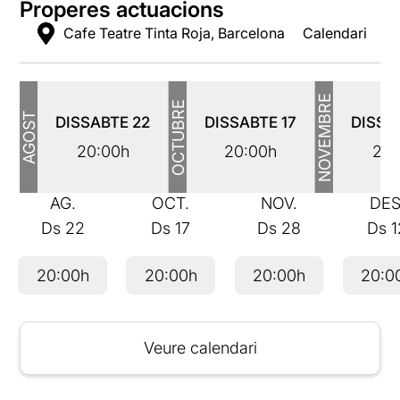
Properes actuacions
Cafe Teatre Tinta Roja, Barcelona
Calendari
NOVEMBRE
OCTUBRE
AGOST
DISSABTE
22
DISSABTE
17
DISSA
20:00h
20:00h
20:
AG.
OCT.
NOV.
DES
Ds
22
Ds
17
Ds
28
Ds
1
20:00h
20:00h
20:00h
20:0
Veure calendari