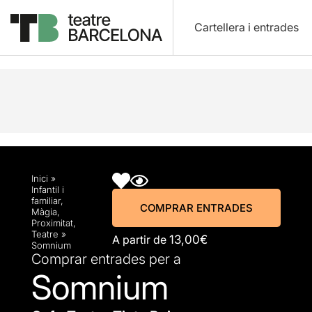
Cartellera i entrades
Descripció
Horaris
Fitxa artística
Info pràctic
Inici
»
Infantil i
familiar
,
COMPRAR ENTRADES
Màgia
,
Proximitat
,
Teatre
»
A partir de
13,00€
Somnium
Comprar entrades per a
Somnium