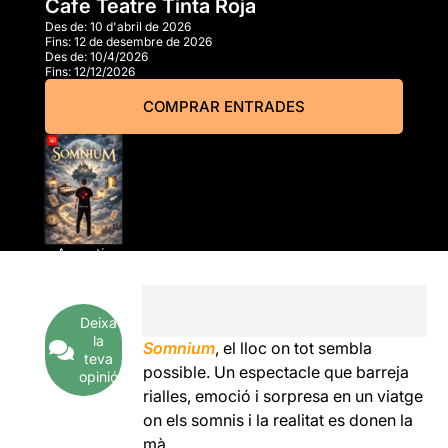
Cafe Teatre Tinta Roja
Des de:
10 d'abril de 2026
Fins:
12 de desembre de 2026
Des de:
10/4/2026
Fins:
12/12/2026
COMPRAR ENTRADES
A partir
de
13,00€
Deixa
la
Somnium
, el lloc on tot sembla
teva
possible. Un espectacle que barreja
opinió
rialles, emoció i sorpresa en un viatge
on els somnis i la realitat es donen la
mà.