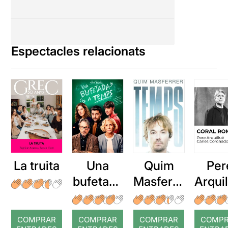
Espectacles relacionats
La truita
Una
Quim
Per
bufetada
Masferre
Arqui
a temps
r: Temps
: Cor
romp
COMPRAR
COMPRAR
COMPRAR
COMP