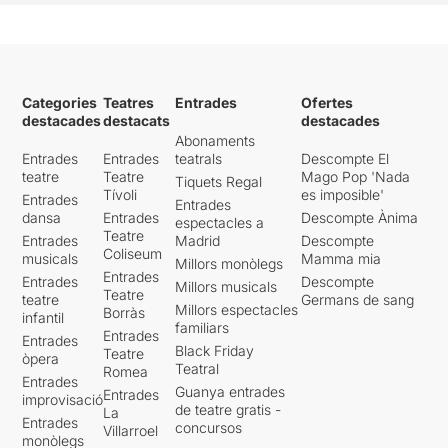
Categories
Teatres
Entrades
Ofertes
destacades
destacats
destacades
Abonaments
Entrades
Entrades
teatrals
Descompte El
teatre
Teatre
Mago Pop 'Nada
Tiquets Regal
Tívoli
es imposible'
Entrades
Entrades
dansa
Entrades
Descompte Ànima
espectacles a
Teatre
Entrades
Madrid
Descompte
Coliseum
musicals
Mamma mia
Millors monòlegs
Entrades
Entrades
Descompte
Millors musicals
Teatre
teatre
Germans de sang
Millors espectacles
Borràs
infantil
familiars
Entrades
Entrades
Black Friday
Teatre
òpera
Teatral
Romea
Entrades
Guanya entrades
Entrades
improvisació
de teatre gratis -
La
Entrades
concursos
Villarroel
monòlegs