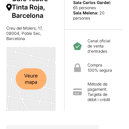
Sala Carlos Gardel
:
Tinta Roja,
65 persones
Sala Melena
:
20
Barcelona
persones
Creu del Molers, 17,
08004, Poble Sec,
Barcelona
Canal oficial
de venta
d'entrades
Compra
100% segura
Veure
mapa
Métode de
pagament:
Targeta de
dèbit i crèdit