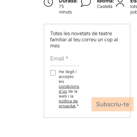
Durada:
Idioma:
Ed
75
Castellà
tot
minuts
púb
Totes les novetats de teatre
familiar al teu correu un cop al
mes
He llegit i
accepto
les
condicions
d'ús
de la
web i la
política de
privacitat
.
*