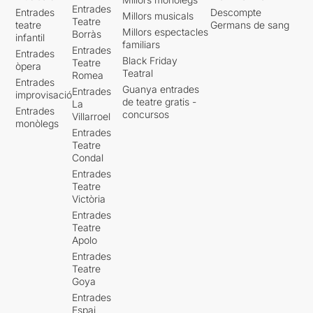
Entrades
Entrades
Descompte
Millors musicals
Teatre
teatre
Germans de sang
Millors espectacles
Borràs
infantil
familiars
Entrades
Entrades
Black Friday
Teatre
òpera
Teatral
Romea
Entrades
Guanya entrades
Entrades
improvisació
de teatre gratis -
La
Entrades
concursos
Villarroel
monòlegs
Entrades
Teatre
Condal
Entrades
Teatre
Victòria
Entrades
Teatre
Apolo
Entrades
Teatre
Goya
Entrades
Espai