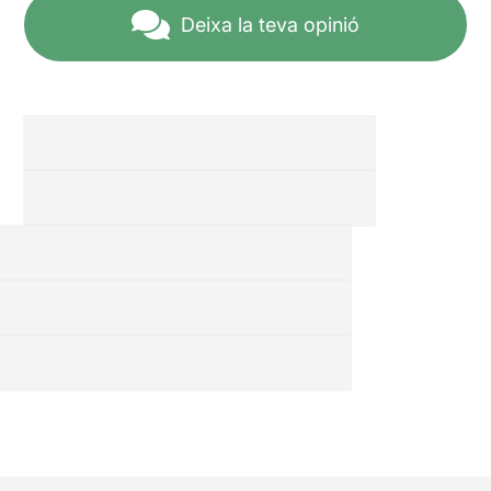
manca de dramatúrgia
Deixa la teva opinió
dificultava el seguiment i et
recordava el caràcter
d'espectacle de final de
curs de l'acte.
Rouge!
és un
dels shows més bèsties i
inimaginables que hem vist
a Barcelona en molt de
temps. Cal estar alerta a
joietes com aquesta.