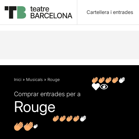
Cartellera i entrades
Descripció
Fitxa artística
Opinions
Inici
»
Musicals
»
Rouge
Comprar entrades per a
Rouge