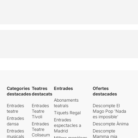
Categories
Teatres
Entrades
Ofertes
destacades
destacats
destacades
Abonaments
Entrades
Entrades
teatrals
Descompte El
teatre
Teatre
Mago Pop 'Nada
Tiquets Regal
Tívoli
es imposible'
Entrades
Entrades
dansa
Entrades
Descompte Ànima
espectacles a
Teatre
Entrades
Madrid
Descompte
Coliseum
musicals
Mamma mia
Millors monòlegs