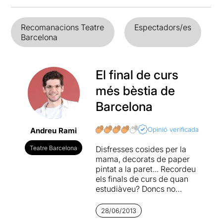
Recomanacions Teatre
Espectadors/es
Barcelona
El final de curs
més bèstia de
Barcelona
Opinió verificada
Andreu Rami
Teatre Barcelona
Disfresses cosides per la
mama, decorats de paper
pintat a la paret... Recordeu
els finals de curs de quan
estudiàveu? Doncs no
parlem del mateix.
28/06/2013
Coco Comín celebra durant