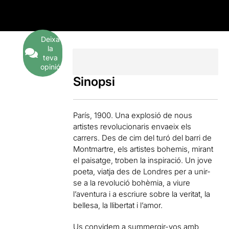
2
Opinions
Deixa
la
teva
opinió
Sinopsi
París, 1900. Una explosió de nous
artistes revolucionaris envaeix els
carrers. Des de cim del turó del barri de
Montmartre, els artistes bohemis, mirant
el paisatge, troben la inspiració. Un jove
poeta, viatja des de Londres per a unir-
se a la revolució bohèmia, a viure
l’aventura i a escriure sobre la veritat, la
bellesa, la llibertat i l’amor.
Us convidem a summergir-vos amb