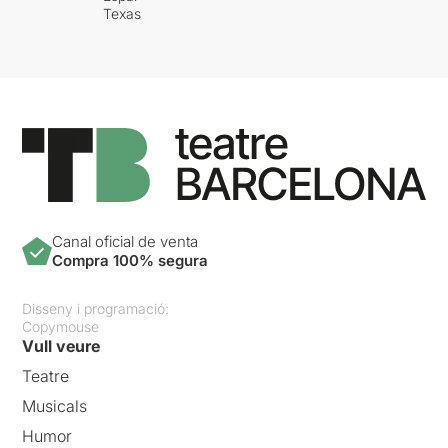
Texas
Canal oficial de venta
Compra 100% segura
Disseny i programació:
Copymouse
Vull veure
Teatre
Musicals
Humor