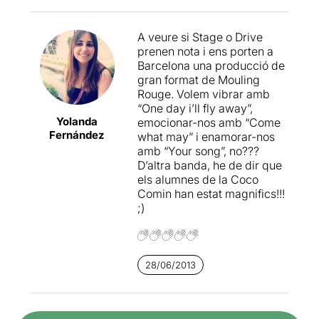
dos dies els seus 50 anys de
trajectòria professional
A veure si Stage o Drive
executant una idea boja amb
prenen nota i ens porten a
una perfecció absoluta. Ha
Barcelona una producció de
re-adaptat el musical
gran format de Mouling
"Moulin Rouge" per mostrar
Rouge. Volem vibrar amb
les capacitats i talent dels
“One day i’ll fly away”,
seus estudiants, fent pujar a
Yolanda
emocionar-nos amb “Come
l'escenari del BTM fins a
Fernández
what may” i enamorar-nos
1.000 actors, ballarins i
amb “Your song”, no???
figurants.
D’altra banda, he de dir que
els alumnes de la Coco
L'espectacle (3 h.) consisteix
Comin han estat magnifics!!!
en la succesió de perfectes
;)
coreografies amb desenes
de persones, en una brillant i
versàtil escenografia i un
disseny de vestuari molt
cuidat. La nota negativa, si
28/06/2013
se'n pot dir alguna, és que
sovint es trobaven a faltar
escenes cantades, i que la