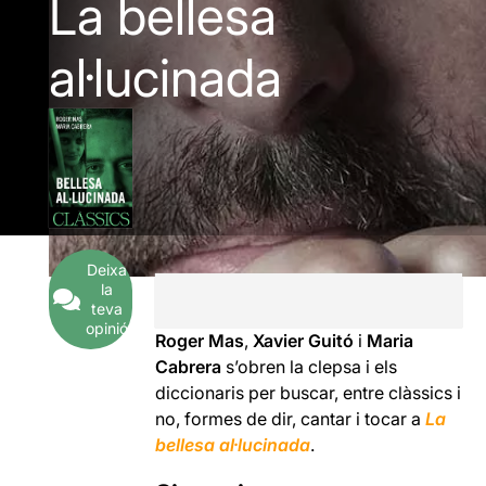
La bellesa
al·lucinada
Deixa
la
teva
opinió
Roger Mas
,
Xavier Guitó
i
Maria
Cabrera
s’obren la clepsa i els
diccionaris per buscar, entre clàssics i
no, formes de dir, cantar i tocar a
L
a
bellesa al·lucinada
.