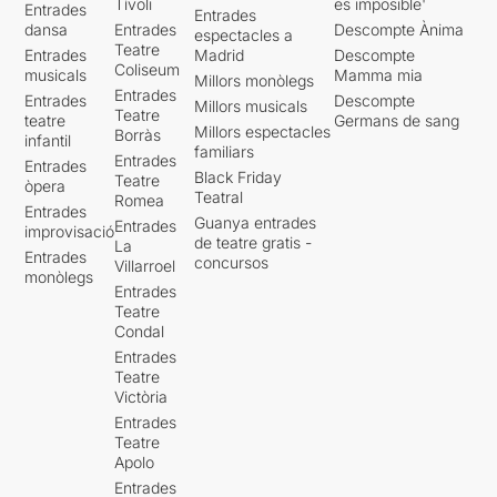
Tívoli
es imposible'
Entrades
Entrades
dansa
Entrades
Descompte Ànima
espectacles a
Teatre
Entrades
Madrid
Descompte
Coliseum
musicals
Mamma mia
Millors monòlegs
Entrades
Entrades
Descompte
Millors musicals
Teatre
teatre
Germans de sang
Millors espectacles
Borràs
infantil
familiars
Entrades
Entrades
Black Friday
Teatre
òpera
Teatral
Romea
Entrades
Guanya entrades
Entrades
improvisació
de teatre gratis -
La
Entrades
concursos
Villarroel
monòlegs
Entrades
Teatre
Condal
Entrades
Teatre
Victòria
Entrades
Teatre
Apolo
Entrades