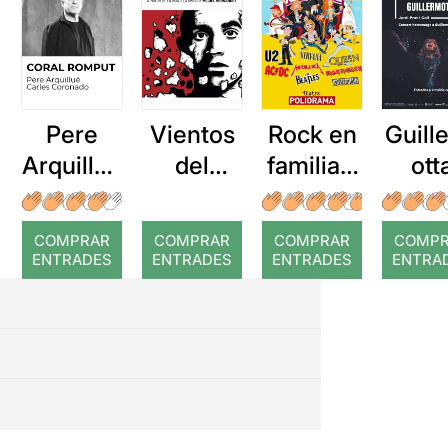
Pere
Vientos
Rock en
Guill
Arquillué
del
familia: I
ott
: Coral
Pueblo
love
romput
Rock &
COMPRAR
COMPRAR
COMPRAR
COMP
Roll
ENTRADES
ENTRADES
ENTRADES
ENTRA