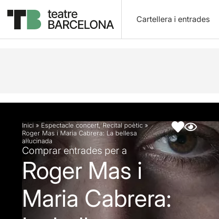
Cartellera i entrades
Descripció
Fitxa artística
Fotos i vídeos
Artic
Inici
»
Espectacle concert
,
Recital poètic
»
Roger Mas i Maria Cabrera: La bellesa
al·lucinada
Comprar entrades per a
Roger Mas i
Maria Cabrera: