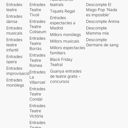
Entrades
Entrades
teatrals
Descompte El
teatre
Teatre
Mago Pop 'Nada
Tiquets Regal
Tívoli
es imposible'
Entrades
Entrades
dansa
Entrades
Descompte Ànima
espectacles a
Teatre
Entrades
Madrid
Descompte
Coliseum
musicals
Mamma mia
Millors monòlegs
Entrades
Entrades
Descompte
Millors musicals
Teatre
teatre
Germans de sang
Millors espectacles
Borràs
infantil
familiars
Entrades
Entrades
Black Friday
Teatre
òpera
Teatral
Romea
Entrades
Guanya entrades
Entrades
improvisació
de teatre gratis -
La
Entrades
concursos
Villarroel
monòlegs
Entrades
Teatre
Condal
Entrades
Teatre
Victòria
Entrades
Teatre