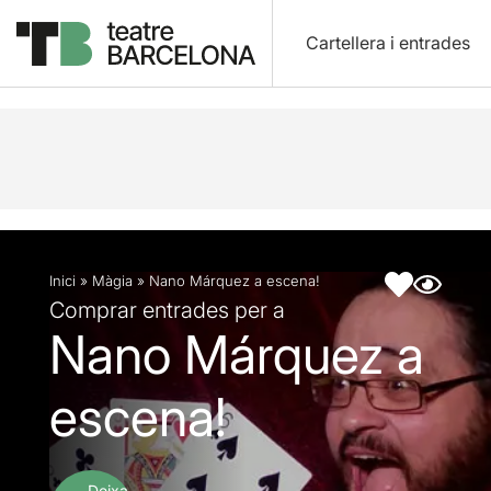
Cartellera i entrades
Descripció
Fitxa artística
Fotos i vídeos
Inici
»
Màgia
»
Nano Márquez a escena!
Comprar entrades per a
Nano Márquez a
escena!
Deixa