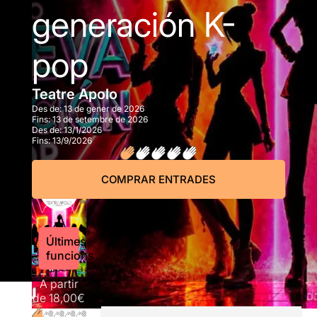
generación K-
pop
Teatre Apolo
Des de:
13 de gener de 2026
Fins:
13 de setembre de 2026
Des de:
13/1/2026
Fins:
13/9/2026
COMPRAR ENTRADES
Últimes
funcions
A partir
de
18,00€