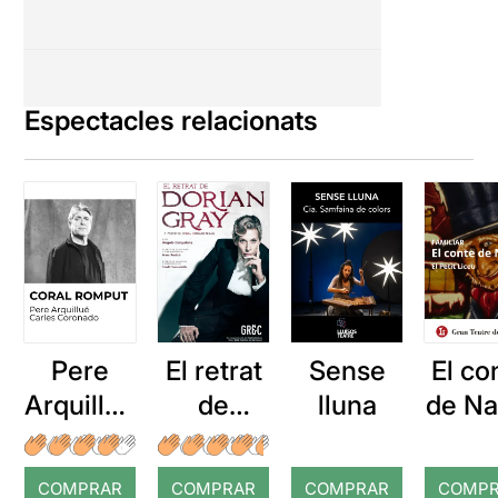
Espectacles relacionats
Pere
El retrat
Sense
El co
Arquillué
de
lluna
de Na
: Coral
Dorian
romput
Gray
COMPRAR
COMPRAR
COMPRAR
COMP