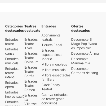
Categories
Teatres
Entrades
Ofertes
destacades
destacats
destacades
Abonaments
Entrades
Entrades
teatrals
Descompte El
teatre
Teatre
Mago Pop 'Nada
Tiquets Regal
Tívoli
es imposible'
Entrades
Entrades
dansa
Entrades
Descompte Ànima
espectacles a
Teatre
Entrades
Madrid
Descompte
Coliseum
musicals
Mamma mia
Millors monòlegs
Entrades
Entrades
Descompte
Millors musicals
Teatre
teatre
Germans de sang
Millors espectacles
Borràs
infantil
familiars
Entrades
Entrades
Black Friday
Teatre
òpera
Teatral
Romea
Entrades
Guanya entrades
Entrades
improvisació
de teatre gratis -
La
Entrades
concursos
Villarroel