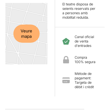
El teatre disposa de
seients reservats per
a persones amb
mobilitat reduïda.
Veure
mapa
Canal oficial
de venta
d'entrades
Compra
100% segura
Métode de
pagament:
Targeta de
dèbit i crèdit