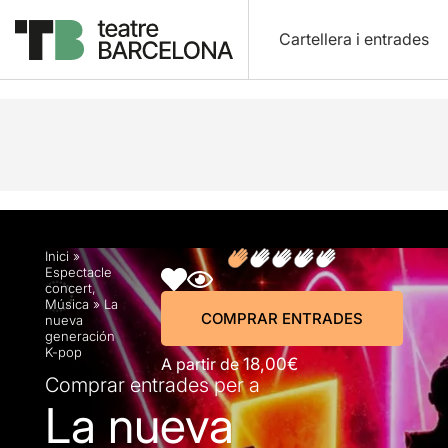
Cartellera i entrades
Descripció
Horaris
Fitxa artística
Info pràctic
Inici
»
Espectacle
concert
,
Música
»
La
COMPRAR ENTRADES
nueva
generación
K-pop
A partir de
18,00€
Comprar entrades per a
La nueva