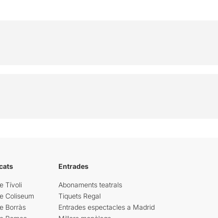
cats
Entrades
e Tívoli
Abonaments teatrals
re Coliseum
Tiquets Regal
e Borràs
Entrades espectacles a Madrid