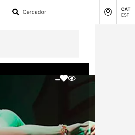
CAT
ESP