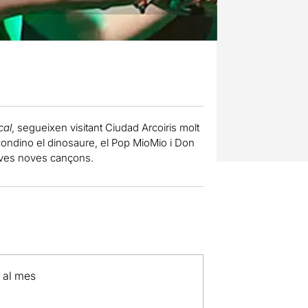
cal
, segueixen visitant Ciudad Arcoiris molt
scondino el dinosaure, el Pop MioMio i Don
 seves noves cançons.
p al mes