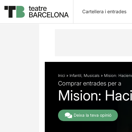
Cartellera i entrades
Descripció
Fitxa artística
Fotos i 
Inici
»
Infantil
,
Musicals
»
Mision: Hacie
Comprar entrades per a
Mision: Ha
Deixa la teva opinió