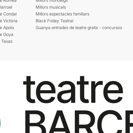
re Romea
Millors monòlegs
larroel
Millors musicals
re Condal
Millors espectacles familiars
e Victòria
Black Friday Teatral
e Apolo
Guanya entrades de teatre gratis - concursos
re Goya
i Texas