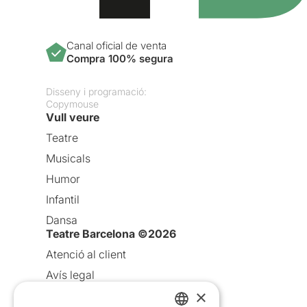
Canal oficial de venta
Compra 100% segura
Disseny i programació:
Copymouse
Vull veure
Teatre
Musicals
Humor
Infantil
Dansa
Teatre Barcelona ©2026
Atenció al client
Avís legal
×
Política de privacitat