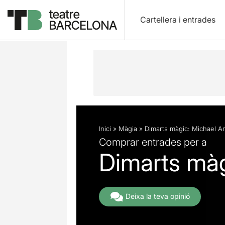
Cartellera i entrades
Descripció
Fitxa artística
Inici
»
Màgia
»
Dimarts màgic: Michael 
Comprar entrades per a
Dimarts mà
Deixa la teva opinió