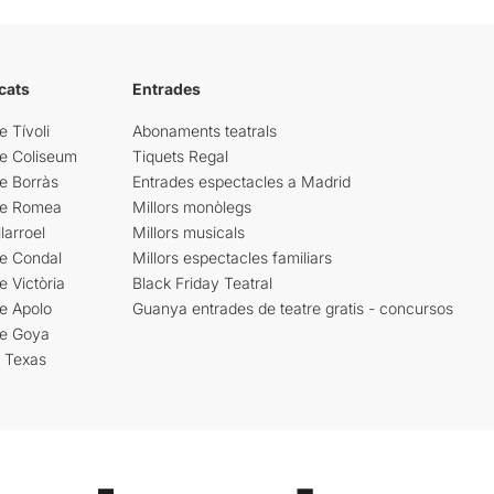
cats
Entrades
e Tívoli
Abonaments teatrals
re Coliseum
Tiquets Regal
e Borràs
Entrades espectacles a Madrid
re Romea
Millors monòlegs
larroel
Millors musicals
re Condal
Millors espectacles familiars
e Victòria
Black Friday Teatral
e Apolo
Guanya entrades de teatre gratis - concursos
re Goya
i Texas