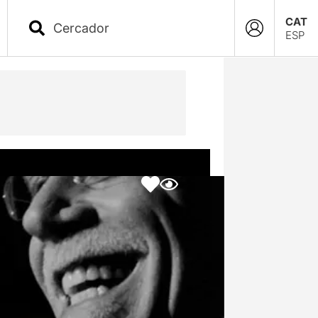
CAT
ESP