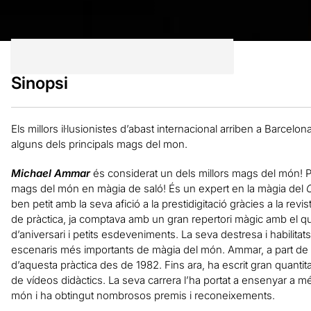
Sinopsi
Els millors il·lusionistes d’abast internacional arriben a Barce
alguns dels principals mags del mon.
Michael Ammar
és considerat un dels millors mags del món! Po
mags del món en màgia de saló! És un expert en la màgia del
ben petit amb la seva afició a la prestidigitació gràcies a la revis
de pràctica, ja comptava amb un gran repertori màgic amb el qu
d’aniversari i petits esdeveniments. La seva destresa i habilitats 
escenaris més importants de màgia del món. Ammar, a part de
d’aquesta pràctica des de 1982. Fins ara, ha escrit gran quantit
de vídeos didàctics. La seva carrera l’ha portat a ensenyar a m
món i ha obtingut nombrosos premis i reconeixements.