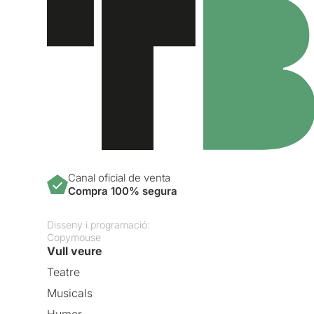
Canal oficial de venta
Compra 100% segura
Disseny i programació:
Copymouse
Vull veure
Teatre
Musicals