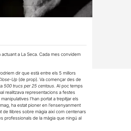
lona actuant a La Seca. Cada mes convidem
driem dir que està entre els 5 millors
Close-Up
(de prop). Va començar des de
ta
500 trucs per 25 centaus
. Al poc temps
al realitzava representacions a festes
manipulatives l’han portat a trepitjar els
 mag, ha estat pioner en l’ensenyanment
at de llibres sobre màgia així com centenars
és professionals de la màgia que ningú al