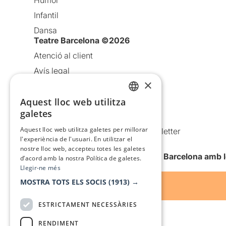
Humor
Infantil
Dansa
Teatre Barcelona ©2026
Atenció al client
Avís legal
×
Política de privacitat
Aquest lloc web utilitza
Política de cookies
CATALAN
galetes
Condicions d’ús
SPANISH
Aquest lloc web utilitza galetes per millorar
Comunicacions comercials i Newsletter
l'experiència de l'usuari. En utilitzar el
Anuncia’t
nostre lloc web, accepteu totes les galetes
Vull rebre la newsletter de Teatre Barcelona amb 
d’acord amb la nostra Política de galetes.
Llegir-ne més
MOSTRA TOTS ELS SOCIS
(1913) →
ESTRICTAMENT NECESSÀRIES
RENDIMENT