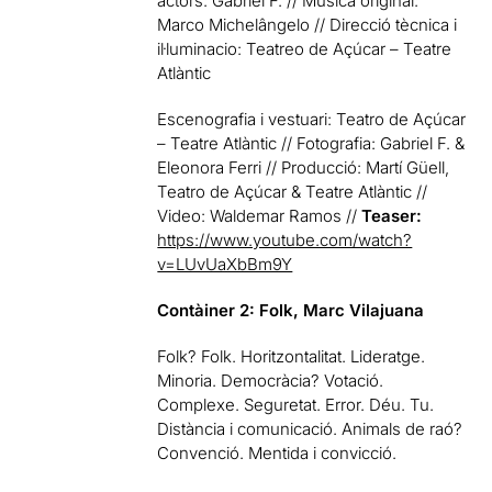
actors: Gabriel F. // Música original:
Marco Michelângelo // Direcció tècnica i
il·luminacio: Teatreo de Açúcar – Teatre
Atlàntic
Escenografia i vestuari: Teatro de Açúcar
– Teatre Atlàntic // Fotografia: Gabriel F. &
Eleonora Ferri // Producció: Martí Güell,
Teatro de Açúcar & Teatre Atlàntic //
Video: Waldemar Ramos //
Teaser:
https://www.youtube.com/watch?
v=LUvUaXbBm9Y
Contàiner 2: Folk, Marc Vilajuana
Folk? Folk. Horitzontalitat. Lideratge.
Minoria. Democràcia? Votació.
Complexe. Seguretat. Error. Déu. Tu.
Distància i comunicació. Animals de raó?
Convenció. Mentida i convicció.