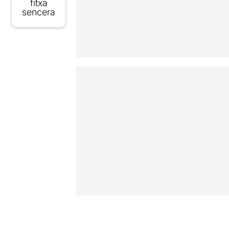
fitxa
sencera