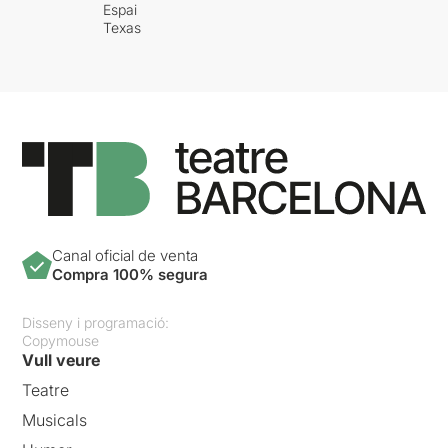
Espai
Texas
Canal oficial de venta
Compra 100% segura
Disseny i programació:
Copymouse
Vull veure
Teatre
Musicals