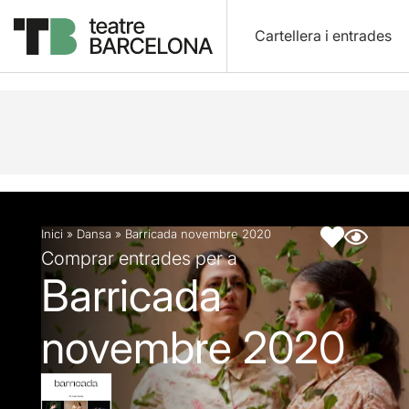
Cartellera i entrades
Descripció
Fitxa artística
Inici
»
Dansa
»
Barricada novembre 2020
Comprar entrades per a
Barricada
novembre 2020