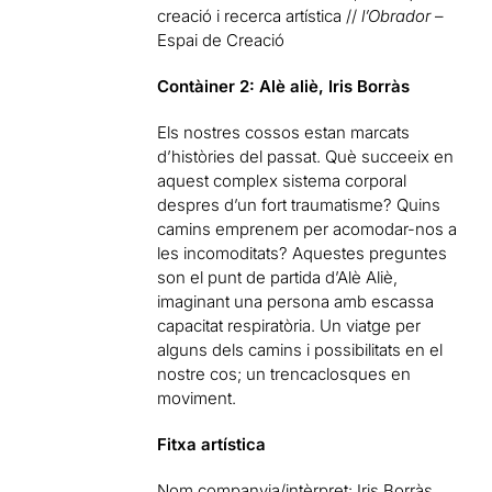
creació i recerca artística //
l’Obrador
–
Espai de Creació
Contàiner 2: Alè aliè, Iris Borràs
Els nostres cossos estan marcats
d’històries del passat. Què succeeix en
aquest complex sistema corporal
despres d’un fort traumatisme? Quins
camins emprenem per acomodar-nos a
les incomoditats? Aquestes preguntes
son el punt de partida d’Alè Aliè,
imaginant una persona amb escassa
capacitat respiratòria. Un viatge per
alguns dels camins i possibilitats en el
nostre cos; un trencaclosques en
moviment.
Fitxa artística
Nom companyia/intèrpret: Iris Borràs