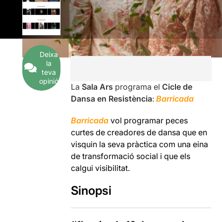
Deixa
la
teva
opinió
La
Sala Ars
programa el
Cicle de
Dansa en Resistència
:
Barricada
Barricada
vol programar peces
curtes de creadores de dansa que en
visquin la seva pràctica com una eina
de transformació social i que els
calgui visibilitat.
Sinopsi