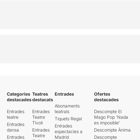
Categories
Teatres
Entrades
Ofertes
destacades
destacats
destacades
Abonaments
Entrades
Entrades
teatrals
Descompte El
teatre
Teatre
Mago Pop 'Nada
Tiquets Regal
Tívoli
es imposible'
Entrades
Entrades
dansa
Entrades
Descompte Ànima
espectacles a
Teatre
Entrades
Madrid
Descompte