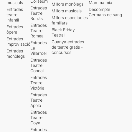
Coliseum
musicals
Mamma mia
Millors monòlegs
Entrades
Entrades
Descompte
Millors musicals
Teatre
teatre
Germans de sang
Millors espectacles
Borràs
infantil
familiars
Entrades
Entrades
Black Friday
Teatre
òpera
Teatral
Romea
Entrades
Guanya entrades
Entrades
improvisació
de teatre gratis -
La
Entrades
concursos
Villarroel
monòlegs
Entrades
Teatre
Condal
Entrades
Teatre
Victòria
Entrades
Teatre
Apolo
Entrades
Teatre
Goya
Entrades