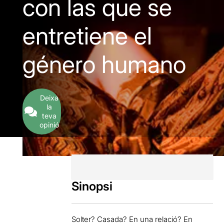
con las que se
entretiene el
género humano
Deixa
la
teva
opinió
Sinopsi
Solter? Casada? En una relació? En