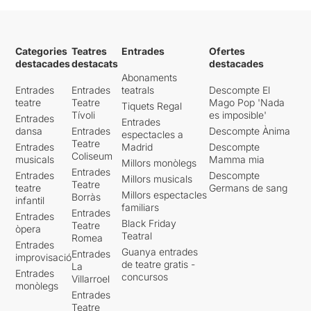
Categories
Teatres
Entrades
Ofertes
destacades
destacats
destacades
Abonaments
Entrades
Entrades
teatrals
Descompte El
teatre
Teatre
Mago Pop 'Nada
Tiquets Regal
Tívoli
es imposible'
Entrades
Entrades
dansa
Entrades
Descompte Ànima
espectacles a
Teatre
Entrades
Madrid
Descompte
Coliseum
musicals
Mamma mia
Millors monòlegs
Entrades
Entrades
Descompte
Millors musicals
Teatre
teatre
Germans de sang
Millors espectacles
Borràs
infantil
familiars
Entrades
Entrades
Black Friday
Teatre
òpera
Teatral
Romea
Entrades
Guanya entrades
Entrades
improvisació
de teatre gratis -
La
Entrades
concursos
Villarroel
monòlegs
Entrades
Teatre