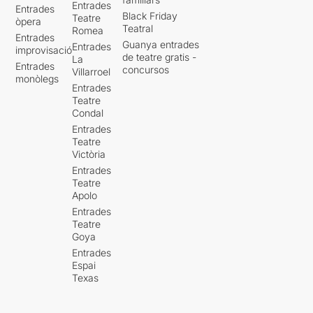
Entrades
Entrades
Black Friday
Teatre
òpera
Teatral
Romea
Entrades
Guanya entrades
Entrades
improvisació
de teatre gratis -
La
Entrades
concursos
Villarroel
monòlegs
Entrades
Teatre
Condal
Entrades
Teatre
Victòria
Entrades
Teatre
Apolo
Entrades
Teatre
Goya
Entrades
Espai
Texas