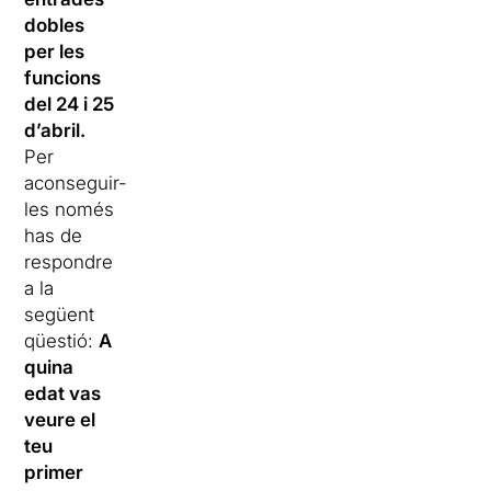
dobles
per les
funcions
del 24 i 25
d’abril.
Per
aconseguir-
les només
has de
respondre
a la
següent
qüestió:
A
quina
edat vas
veure el
teu
primer