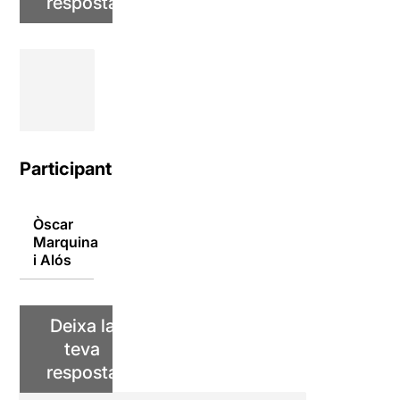
resposta
Participants
Òscar
Marquina
22/04/2021
i Alós
Deixa la
teva
resposta