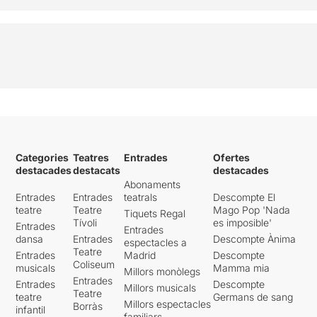
Categories
Teatres
Entrades
Ofertes
destacades
destacats
destacades
Abonaments
Entrades
Entrades
teatrals
Descompte El
teatre
Teatre
Mago Pop 'Nada
Tiquets Regal
Tívoli
es imposible'
Entrades
Entrades
dansa
Entrades
Descompte Ànima
espectacles a
Teatre
Entrades
Madrid
Descompte
Coliseum
musicals
Mamma mia
Millors monòlegs
Entrades
Entrades
Descompte
Millors musicals
Teatre
teatre
Germans de sang
Millors espectacles
Borràs
infantil
familiars