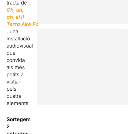
tracta de
Oh, uh,
ah, ei !!
Terra·Aire·Foc·Aigua
, una
instal·lació
audiovisual
que
convida
als més
petits a
viatjar
pels
quatre
elements.
Sortegem
2
entrades