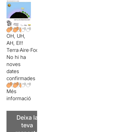
OH, UH,
AH, EI!!
Terra·Aire·Foc·Aigua
No hi ha
noves
dates
confirmades
Més
informació
Deixa la
teva