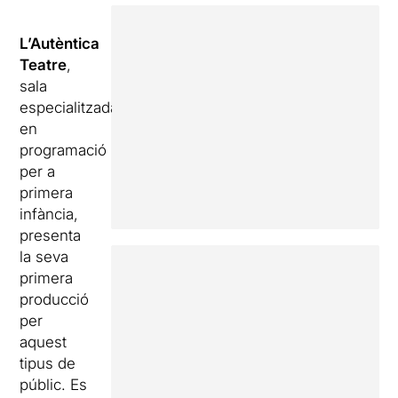
L’Autèntica
Teatre
,
sala
especialitzada
en
programació
per a
primera
infància,
presenta
la seva
primera
producció
per
aquest
tipus de
públic. Es