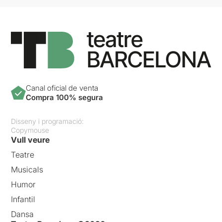
Canal oficial de venta
Compra 100% segura
Disseny i programació:
Copymouse
Vull veure
Teatre
Musicals
Humor
Infantil
Dansa