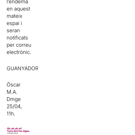
l’endemà
en aquest
mateix
espai i
seran
notificats
per correu
electrònic.
GUANYADOR:
Òscar
M.A.
Dmge
25/04,
11h.