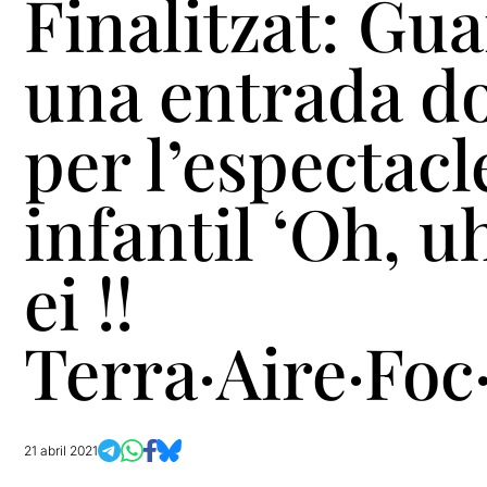
Finalitzat: Gu
una entrada d
per l’espectacl
infantil ‘Oh, u
ei !!
Terra·Aire·Foc
21 abril 2021