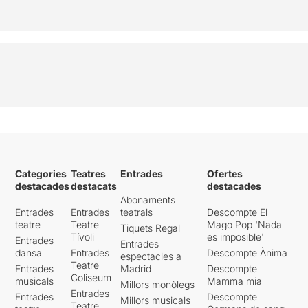
Categories
Teatres
Entrades
Ofertes
destacades
destacats
destacades
Abonaments
Entrades
Entrades
teatrals
Descompte El
teatre
Teatre
Mago Pop 'Nada
Tiquets Regal
Tívoli
es imposible'
Entrades
Entrades
dansa
Entrades
Descompte Ànima
espectacles a
Teatre
Entrades
Madrid
Descompte
Coliseum
musicals
Mamma mia
Millors monòlegs
Entrades
Entrades
Descompte
Millors musicals
Teatre