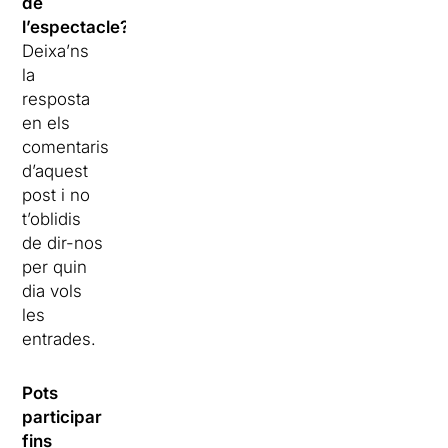
de
l’espectacle?
Deixa’ns
la
resposta
en els
comentaris
d’aquest
post i no
t’oblidis
de dir-nos
per quin
dia vols
les
entrades.
Pots
participar
fins