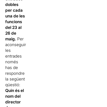
dobles
per cada
una de les
funcions
del 23 al
26 de
maig.
Per
aconseguir
les
entrades
només
has de
respondre
la següent
qüestió:
Quin és el
nom del
director