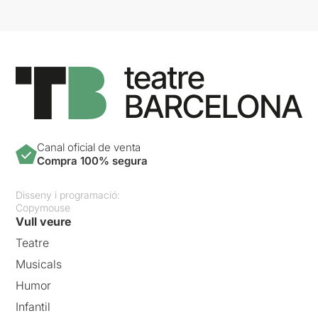
Canal oficial de venta
Compra 100% segura
Disseny i programació:
Copymouse
Vull veure
Teatre
Musicals
Humor
Infantil