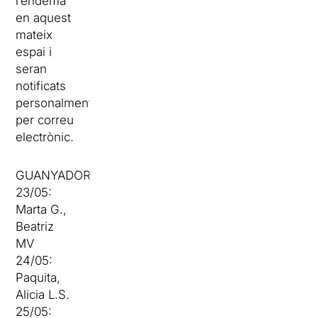
l’endemà
en aquest
mateix
espai i
seran
notificats
personalment
per correu
electrònic.
GUANYADORS:
23/05:
Marta G.,
Beatriz
MV
24/05:
Paquita,
Alicia L.S.
25/05: