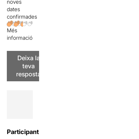
noves
dates
confirmades
Més
informació
Deixa la
teva
resposta
Participants