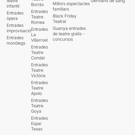
teatre
Germans de sang
Millors espectacles
Borràs
infantil
familiars
Entrades
Entrades
Black Friday
Teatre
òpera
Teatral
Romea
Entrades
Guanya entrades
Entrades
improvisació
de teatre gratis -
La
Entrades
concursos
Villarroel
monòlegs
Entrades
Teatre
Condal
Entrades
Teatre
Victòria
Entrades
Teatre
Apolo
Entrades
Teatre
Goya
Entrades
Espai
Texas