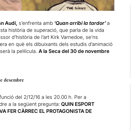
an Audí,
s’enfrenta amb
‘Quan arribi la tardor’
a
sta història de superació, que parla de la vida
sor d’història de l’art Kirk Varnedoe, se’ns
era en què els dibuixants dels estudis d’animació
erà la pel·lícula.
A la Seca del 30 de novembre
de desembre
 funció del 2/12/16 a les 20.00 h. Per a
re a la següent pregunta:
QUIN ESPORT
 VA FER CÀRREC EL PROTAGONISTA DE