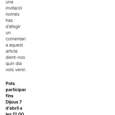
una
invitació
només
has
d’afegir
un
comentari
a aquest
article
dient-nos
quin dia
vols venir.
Pots
participar
fins
Dijous 7
d’abril a
les 12.00