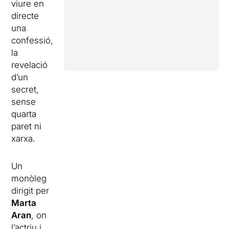
viure en
directe
una
confessió,
la
revelació
d’un
secret,
sense
quarta
paret ni
xarxa.
Un
monòleg
dirigit per
Marta
Aran
, on
l’actriu i