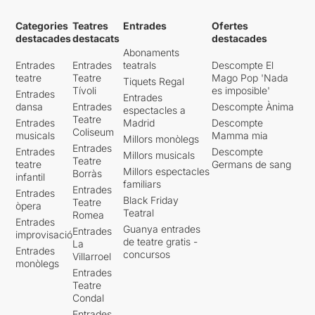
Categories
Teatres
Entrades
Ofertes
destacades
destacats
destacades
Abonaments
Entrades
Entrades
teatrals
Descompte El
teatre
Teatre
Mago Pop 'Nada
Tiquets Regal
Tívoli
es imposible'
Entrades
Entrades
dansa
Entrades
Descompte Ànima
espectacles a
Teatre
Entrades
Madrid
Descompte
Coliseum
musicals
Mamma mia
Millors monòlegs
Entrades
Entrades
Descompte
Millors musicals
Teatre
teatre
Germans de sang
Millors espectacles
Borràs
infantil
familiars
Entrades
Entrades
Black Friday
Teatre
òpera
Teatral
Romea
Entrades
Guanya entrades
Entrades
improvisació
de teatre gratis -
La
Entrades
concursos
Villarroel
monòlegs
Entrades
Teatre
Condal
Entrades