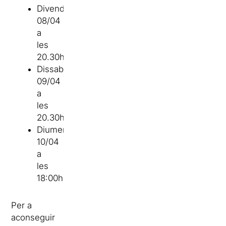
Divendres
08/04
a
les
20.30h
Dissabte
09/04
a
les
20.30h
Diumenge
10/04
a
les
18:00h
Per a
aconseguir