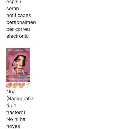
espai i
seran
notificades
personalment
per correu
electrònic.
Nua
(Radiografia
d'un
trastorn)
No hi ha
noves