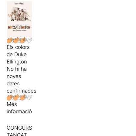
Els colors
de Duke
Ellington
No hi ha
noves
dates
confirmades
Més
informació
CONCURS
TANCAT.