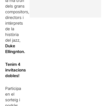
la mà d’un
dels grans
compositors,
directors i
intèrprets
de la
història
del jazz,
Duke
Ellingnton.
Tenim 4
invitacions
dobles!
Participa
en el
sorteig i
podràs