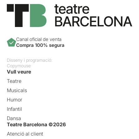
Canal oficial de venta
Compra 100% segura
Disseny i programació:
Copymouse
Vull veure
Teatre
Musicals
Humor
Infantil
Dansa
Teatre Barcelona ©2026
Atenció al client