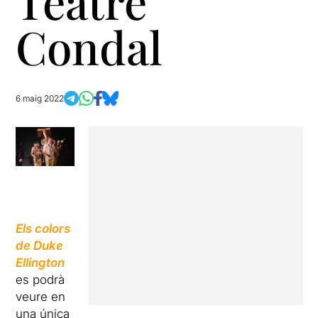
Teatre
Condal
6 maig 2022
Els colors
de Duke
Ellington
es podrà
veure en
una única