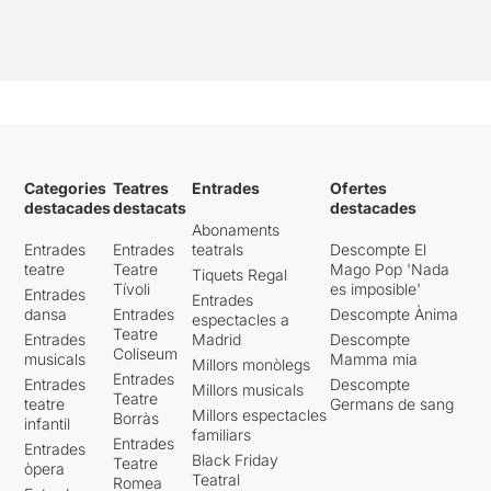
Categories
Teatres
Entrades
Ofertes
destacades
destacats
destacades
Abonaments
Entrades
Entrades
teatrals
Descompte El
teatre
Teatre
Mago Pop 'Nada
Tiquets Regal
Tívoli
es imposible'
Entrades
Entrades
dansa
Entrades
Descompte Ànima
espectacles a
Teatre
Entrades
Madrid
Descompte
Coliseum
musicals
Mamma mia
Millors monòlegs
Entrades
Entrades
Descompte
Millors musicals
Teatre
teatre
Germans de sang
Millors espectacles
Borràs
infantil
familiars
Entrades
Entrades
Black Friday
Teatre
òpera
Teatral
Romea