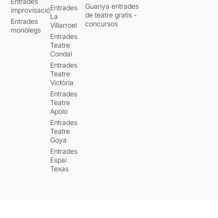
Entrades
Guanya entrades
Entrades
improvisació
de teatre gratis -
La
Entrades
concursos
Villarroel
monòlegs
Entrades
Teatre
Condal
Entrades
Teatre
Victòria
Entrades
Teatre
Apolo
Entrades
Teatre
Goya
Entrades
Espai
Texas