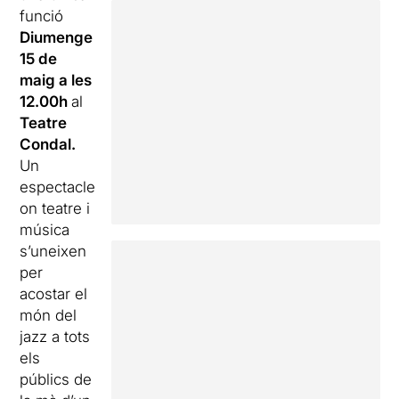
funció
Diumenge
15 de
maig a les
12.00h
al
Teatre
Condal.
Un
espectacle
on teatre i
música
s’uneixen
per
acostar el
món del
jazz a tots
els
públics de