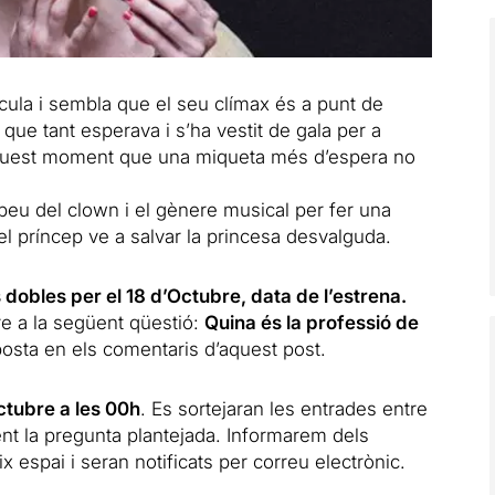
lícula i sembla que el seu clímax és a punt de
at que tant esperava i s’ha vestit de gala per a
 aquest moment que una miqueta més d’espera no
u del clown i el gènere musical per fer una
l príncep ve a salvar la princesa desvalguda.
dobles per el 18 d’Octubre, data de l’estrena.
e a la següent qüestió:
Quina és la professió de
posta en els comentaris d’aquest post.
ctubre a les 00h
. Es sortejaran les entrades entre
nt la pregunta plantejada. Informarem dels
espai i seran notificats per correu electrònic.