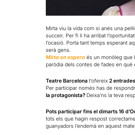
Mirta viu la vida com si anés una pel·
succeir. Per fi li ha arribat l’oportunit
l’ocasió. Porta tant temps esperant
serà gens.
Mirta en espera
és un monòleg que be
paròdia dels contes de fades en què e
Teatre Barcelona
t’ofereix
2 entrades 
Per participar només has de respondr
la protagonista?
Deixa’ns la teva res
Pots participar fins el dimarts 16 d’O
tots els que hagin respost correctame
guanyadors l’endemà en aquest mateix 