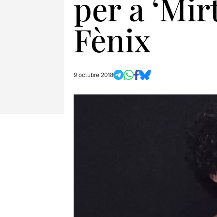
per a ‘Mir
Fènix
9 octubre 2018