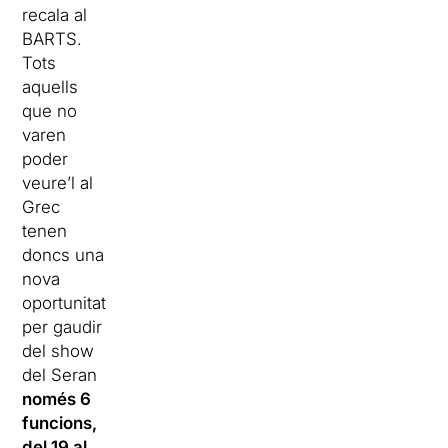
recala al
BARTS.
Tots
aquells
que no
varen
poder
veure’l al
Grec
tenen
doncs una
nova
oportunitat
per gaudir
del show
del Seran
només 6
funcions,
del 19 al