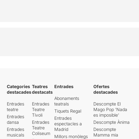
Categories
Teatres
Entrades
Ofertes
destacades
destacats
destacades
Abonaments
Entrades
Entrades
teatrals
Descompte El
teatre
Teatre
Mago Pop 'Nada
Tiquets Regal
Tívoli
es imposible'
Entrades
Entrades
dansa
Entrades
Descompte Ànima
espectacles a
Teatre
Entrades
Madrid
Descompte
Coliseum
musicals
Mamma mia
Millors monòlegs