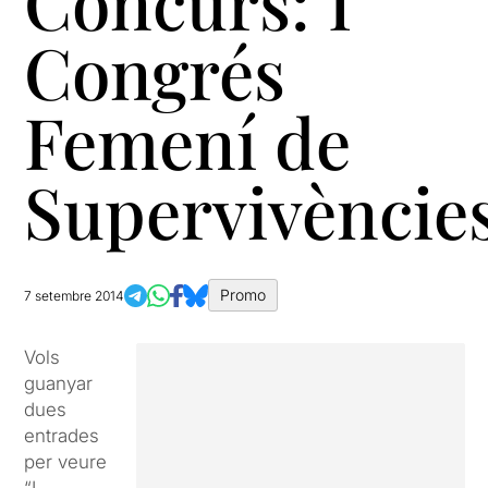
Concurs: I
Congrés
Femení de
Supervivèncie
Promo
7 setembre 2014
Vols
guanyar
dues
entrades
per veure