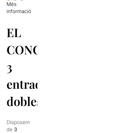
Més
informació
EL
CONCURS:
3
entrades
dobles
Disposem
de
3