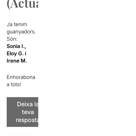
(Actualitzat):
Ja tenim
guanyadors.
Són:
Sonia I.,
Eloy G. i
Irene M.
Enhorabona
a tots!
Deixa la
teva
resposta