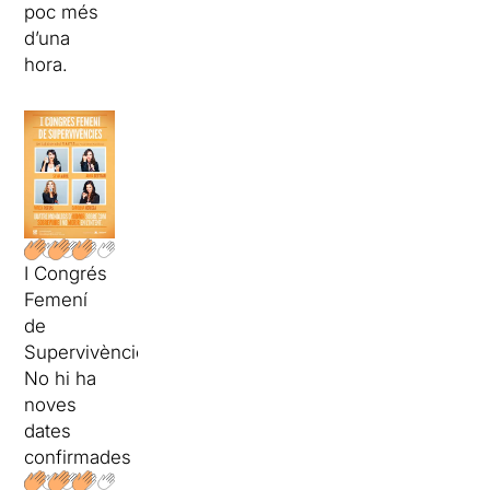
poc més
d’una
hora.
I Congrés
Femení
de
Supervivències
No hi ha
noves
dates
confirmades