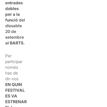
entrades
dobles
per a la
funció
del
dissabte
20 de
setembre
a
l BARTS.
Per
participar
només
has de
dir-nos
EN QUIN
FESTIVAL
ES VA
ESTRENAR