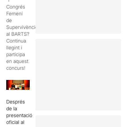
“I
Congrés
Femení
de
Supervivències”
al BARTS?
Continua
llegint i
participa
en aquest
concurs!
Després
de la
presentació
oficial al