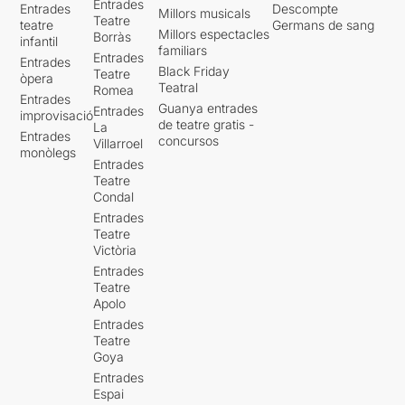
Entrades
Entrades
Descompte
Millors musicals
Teatre
teatre
Germans de sang
Millors espectacles
Borràs
infantil
familiars
Entrades
Entrades
Black Friday
Teatre
òpera
Teatral
Romea
Entrades
Guanya entrades
Entrades
improvisació
de teatre gratis -
La
Entrades
concursos
Villarroel
monòlegs
Entrades
Teatre
Condal
Entrades
Teatre
Victòria
Entrades
Teatre
Apolo
Entrades
Teatre
Goya
Entrades
Espai