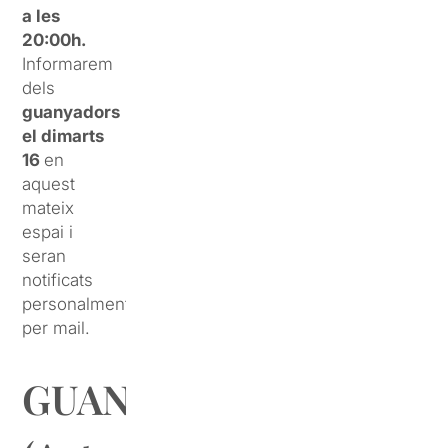
a les
20:00h.
Informarem
dels
guanyadors
el dimarts
16
en
aquest
mateix
espai i
seran
notificats
personalment
per mail.
GUANYADORS