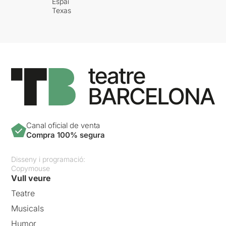
Espai
Texas
Canal oficial de venta
Compra 100% segura
Disseny i programació:
Copymouse
Vull veure
Teatre
Musicals
Humor