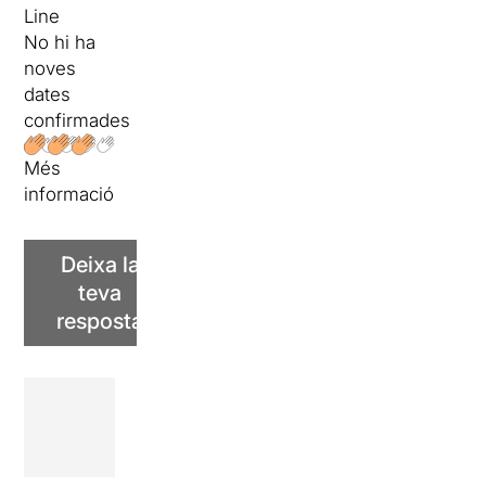
Line
No hi ha
noves
dates
confirmades
Més
informació
Deixa la
teva
resposta