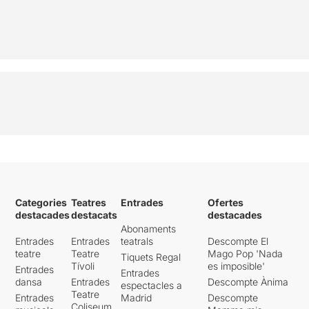
Categories
Teatres
Entrades
Ofertes
destacades
destacats
destacades
Abonaments
Entrades
Entrades
teatrals
Descompte El
teatre
Teatre
Mago Pop 'Nada
Tiquets Regal
Tívoli
es imposible'
Entrades
Entrades
dansa
Entrades
Descompte Ànima
espectacles a
Teatre
Entrades
Madrid
Descompte
Coliseum