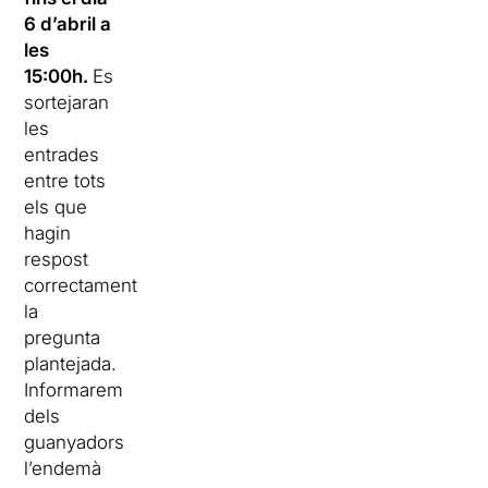
6 d’abril a
les
15:00h.
Es
sortejaran
les
entrades
entre tots
els que
hagin
respost
correctament
la
pregunta
plantejada.
Informarem
dels
guanyadors
l’endemà