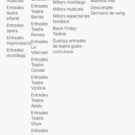
musicals
Mamma mia
Millors monòlegs
Entrades
Entrades
Descompte
Millors musicals
Teatre
teatre
Germans de sang
Millors espectacles
Borràs
infantil
familiars
Entrades
Entrades
Black Friday
Teatre
òpera
Teatral
Romea
Entrades
Guanya entrades
Entrades
improvisació
de teatre gratis -
La
Entrades
concursos
Villarroel
monòlegs
Entrades
Teatre
Condal
Entrades
Teatre
Victòria
Entrades
Teatre
Apolo
Entrades
Teatre
Goya
Entrades