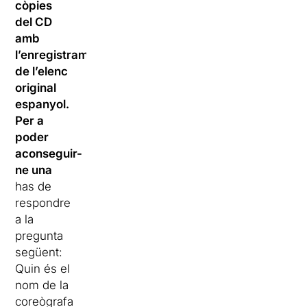
còpies
del CD
amb
l’enregistrament
de l’elenc
original
espanyol.
Per a
poder
aconseguir-
ne una
has de
respondre
a la
pregunta
següent:
Quin és el
nom de la
coreògrafa