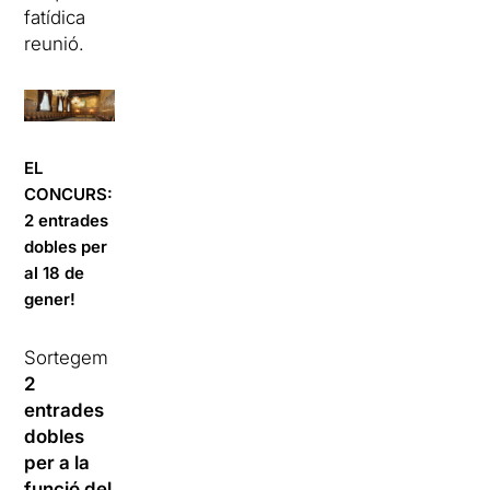
fatídica
reunió.
EL
CONCURS:
2 entrades
dobles per
al 18 de
gener!
Sortegem
2
entrades
dobles
per a la
funció del