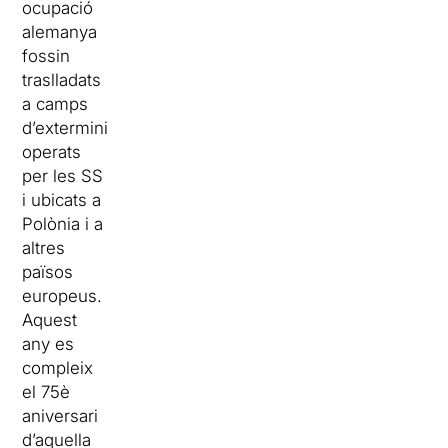
ocupació
alemanya
fossin
traslladats
a camps
d’extermini
operats
per les SS
i ubicats a
Polònia i a
altres
països
europeus.
Aquest
any es
compleix
el 75è
aniversari
d’aquella