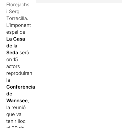
Florejachs
i Sergi
Torrecilla
.
L’imponent
espai de
La Casa
de la
Seda
serà
on
15
actors
reproduiran
la
Conferència
de
Wannsee
,
la reunió
que va
tenir lloc
el 20 de