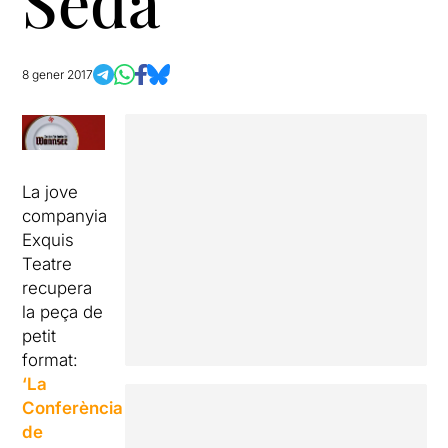
Seda
8 gener 2017
La jove
companyia
Exquis
Teatre
recupera
la peça de
petit
format:
‘La
Conferència
de