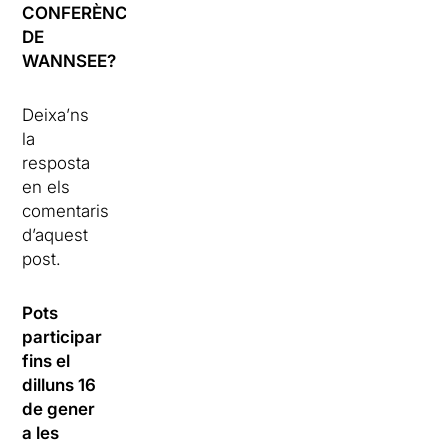
CONFERÈNCIA
DE
WANNSEE?
Deixa’ns
la
resposta
en els
comentaris
d’aquest
post.
Pots
participar
fins el
dilluns 16
de gener
a les