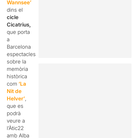
Wannsee’
dins el
cicle
Cicatrius,
que porta
a
Barcelona
espectacles
sobre la
memòria
històrica
com
‘La
Nit de
Helver’
,
que es
podrà
veure a
l’Àtic22
amb Alba