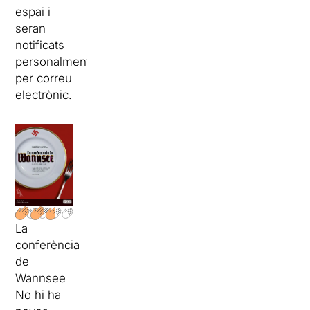
espai i
seran
notificats
personalment
per correu
electrònic.
La
conferència
de
Wannsee
No hi ha