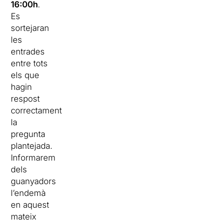
16:00h
.
Es
sortejaran
les
entrades
entre tots
els que
hagin
respost
correctament
la
pregunta
plantejada.
Informarem
dels
guanyadors
l’endemà
en aquest
mateix