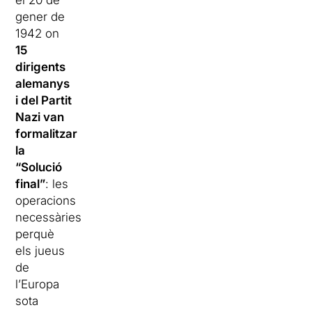
gener de
1942 on
15
dirigents
alemanys
i del Partit
Nazi van
formalitzar
la
“Solució
final”
: les
operacions
necessàries
perquè
els jueus
de
l’Europa
sota