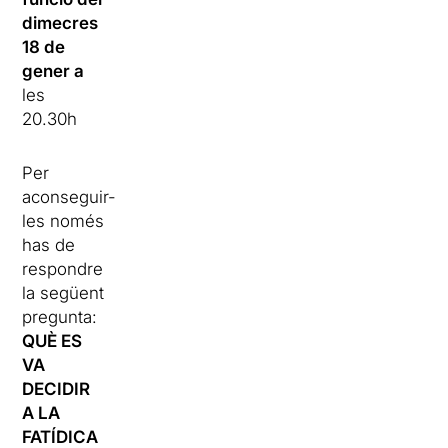
dimecres
18 de
gener a
les
20.30h
Per
aconseguir-
les només
has de
respondre
la següent
pregunta:
QUÈ ES
VA
DECIDIR
A LA
FATÍDICA