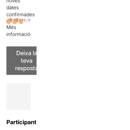
noves
dates
confirmades
Més
informació
Deixa la
teva
resposta
Participants