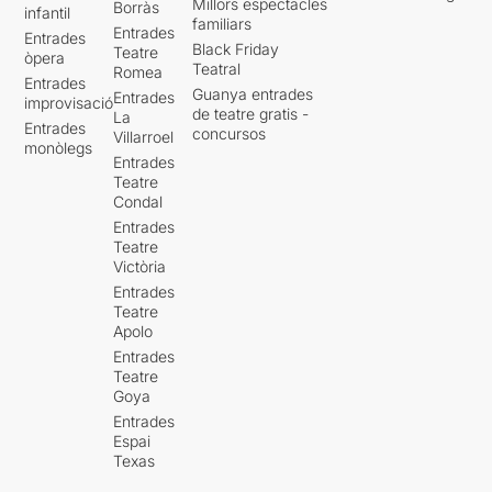
Millors espectacles
Borràs
infantil
familiars
Entrades
Entrades
Black Friday
Teatre
òpera
Teatral
Romea
Entrades
Guanya entrades
Entrades
improvisació
de teatre gratis -
La
Entrades
concursos
Villarroel
monòlegs
Entrades
Teatre
Condal
Entrades
Teatre
Victòria
Entrades
Teatre
Apolo
Entrades
Teatre
Goya
Entrades
Espai
Texas