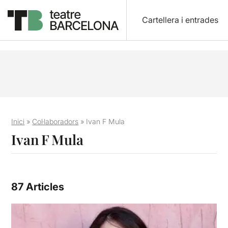
Cartellera i entrades
Inici
»
Col·laboradors
»
Ivan F Mula
Ivan F Mula
87 Articles