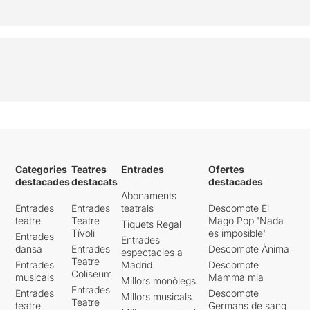
Categories
Teatres
Entrades
Ofertes
destacades
destacats
destacades
Abonaments
Entrades
Entrades
teatrals
Descompte El
teatre
Teatre
Mago Pop 'Nada
Tiquets Regal
Tívoli
es imposible'
Entrades
Entrades
dansa
Entrades
Descompte Ànima
espectacles a
Teatre
Entrades
Madrid
Descompte
Coliseum
musicals
Mamma mia
Millors monòlegs
Entrades
Entrades
Descompte
Millors musicals
Teatre
teatre
Germans de sang