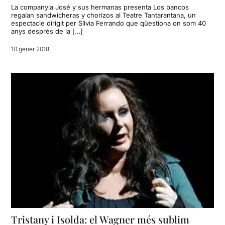
La companyia José y sus hermanas presenta Los bancos
regalan sandwicheras y chorizos al Teatre Tantarantana, un
espectacle dirigit per Sílvia Ferrando que qüestiona on som 40
anys després de la […]
10 gener 2018
Tristany i Isolda: el Wagner més sublim