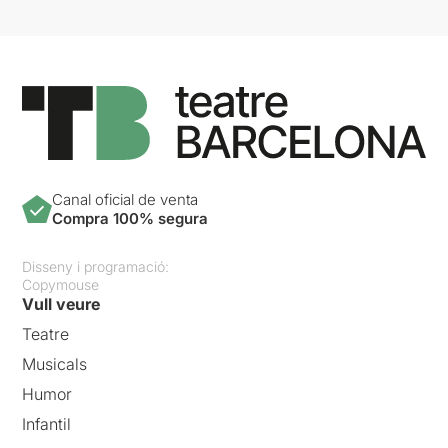
Canal oficial de venta
Compra 100% segura
Disseny i programació:
Copymouse
Vull veure
Teatre
Musicals
Humor
Infantil