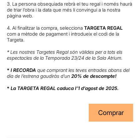
3️. La persona obsequiada rebrà el teu regal i només haurà
de triar l’obra i la data que més li convingui a la nostra
pàgina web.
4️. Al finalitzar la compra, selecciona
TARGETA REGAL
com a mètode de pagament i introdueix el codi de la
Targeta.
*
L
es nostres Targetes Regal són vàlides per a tots els
espectacles de la Temporada 23/24 de la Sala Atrium.
*
I
RECORDA
que
comprant les teves entrades abans del
dia de l’estrena gaudiràs d’un
20% de descompte!
*
La TARGETA REGAL caduca l’1 d’agost de 2025.
Comprar