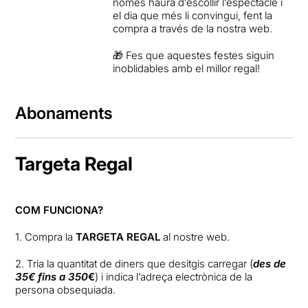
només haurà d’escollir l’espectacle i
el dia que més li convingui, fent la
compra a través de la nostra web.
🎁 Fes que aquestes festes siguin
inoblidables amb el millor regal!
Abonaments
Targeta Regal
COM FUNCIONA?
1️. Compra la
TARGETA REGAL
al nostre web.
2️. Tria la quantitat de diners que desitgis carregar (
des de
35€ fins a 350
€
) i indica l’adreça electrònica de la
persona obsequiada.