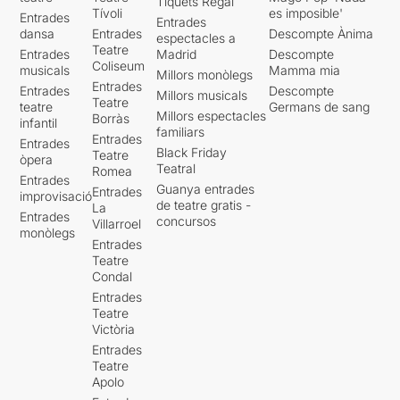
Tiquets Regal
Tívoli
es imposible'
Entrades
Entrades
dansa
Entrades
Descompte Ànima
espectacles a
Teatre
Entrades
Madrid
Descompte
Coliseum
musicals
Mamma mia
Millors monòlegs
Entrades
Entrades
Descompte
Millors musicals
Teatre
teatre
Germans de sang
Millors espectacles
Borràs
infantil
familiars
Entrades
Entrades
Black Friday
Teatre
òpera
Teatral
Romea
Entrades
Guanya entrades
Entrades
improvisació
de teatre gratis -
La
Entrades
concursos
Villarroel
monòlegs
Entrades
Teatre
Condal
Entrades
Teatre
Victòria
Entrades
Teatre
Apolo