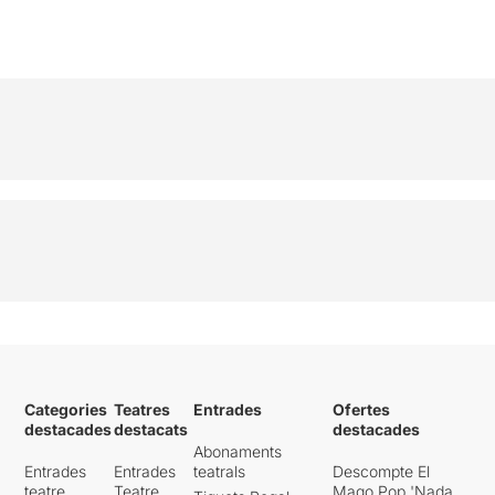
Categories
Teatres
Entrades
Ofertes
destacades
destacats
destacades
Abonaments
Entrades
Entrades
teatrals
Descompte El
teatre
Teatre
Mago Pop 'Nada