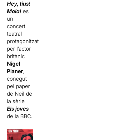
Hey, tius!
Mola!
es
un
concert
teatral
protagonitzat
per l’actor
britànic
Nigel
Planer
,
conegut
pel paper
de Neil de
la sèrie
Els joves
de la BBC.