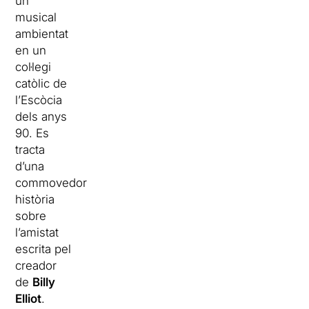
un
musical
ambientat
en un
col·legi
catòlic de
l’Escòcia
dels anys
90. Es
tracta
d’una
commovedora
història
sobre
l’amistat
escrita pel
creador
de
Billy
Elliot
.