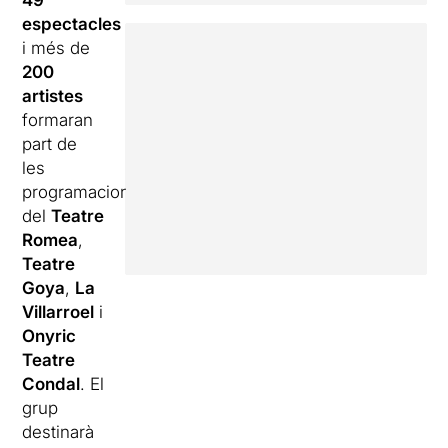
49
espectacles
i més de
200
artistes
formaran
part de
les
programacions
del
Teatre
Romea
,
Teatre
Goya
,
La
Villarroel
i
Onyric
Teatre
Condal
. El
grup
destinarà