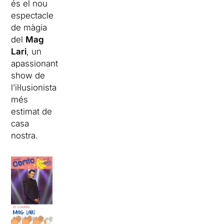
és el nou
espectacle
de màgia
del
Mag
Lari
, un
apassionant
show de
l’il·lusionista
més
estimat de
casa
nostra.