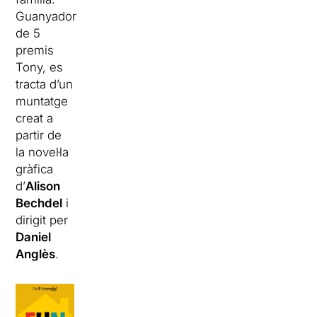
Guanyador
de 5
premis
Tony, es
tracta d’un
muntatge
creat a
partir de
la novel·la
gràfica
d’
Alison
Bechdel
i
dirigit per
Daniel
Anglès
.