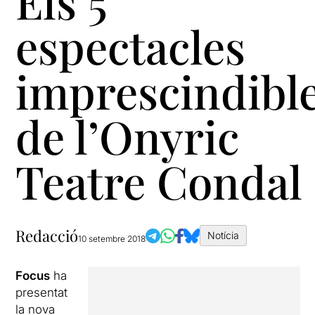
Els 5
espectacles
imprescindibl
de l’Onyric
Teatre Condal
Redacció
Notícia
10 setembre 2018
Focus
ha
presentat
la nova