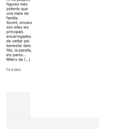
Sonrisas y
resort
figures més
lágrimas, un
paradisíac.
potents que
dels grans
L’escenari
una mare de
clàssics de la
sembla perfecte
família.
història del
per
Sovint, encara
teatre musical,
desconnectar
són elles les
arribarà al
de la rutina,
principals
Teatre Apolo
però una
encarregades
del 17 al […]
conversa
de vetllar pel
inoportuna pot
benestar dels
27 juliol 2026
convertir unes
fills, la parella,
vacances entre
els pares…
amics en una
Milers de […]
revisió completa
de […]
Fa 6 dies
28 juliol 2026