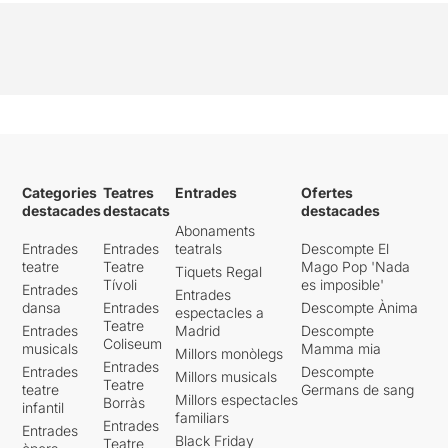
Categories
Teatres
Entrades
Ofertes
destacades
destacats
destacades
Abonaments
Entrades
Entrades
teatrals
Descompte El
teatre
Teatre
Mago Pop 'Nada
Tiquets Regal
Tívoli
es imposible'
Entrades
Entrades
dansa
Entrades
Descompte Ànima
espectacles a
Teatre
Entrades
Madrid
Descompte
Coliseum
musicals
Mamma mia
Millors monòlegs
Entrades
Entrades
Descompte
Millors musicals
Teatre
teatre
Germans de sang
Millors espectacles
Borràs
infantil
familiars
Entrades
Entrades
Black Friday
Teatre