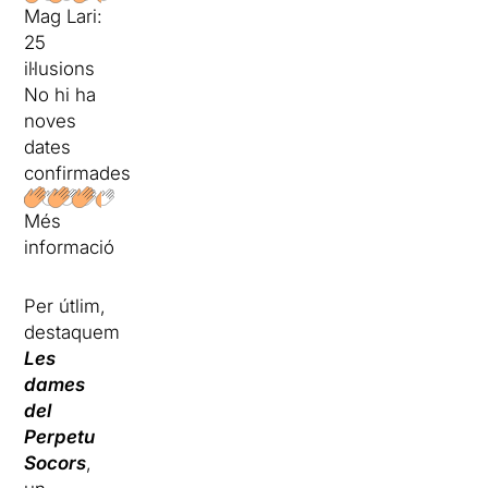
Mag Lari:
25
il·lusions
No hi ha
noves
dates
confirmades
Més
informació
Per útlim,
destaquem
Les
dames
del
Perpetu
Socors
,