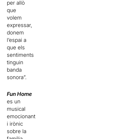
per allò
que
volem
expressar,
donem
l’espai a
que els
sentiments
tinguin
banda
sonora”.
Fun Home
es un
musical
emocionant
i irònic
sobre la
família.