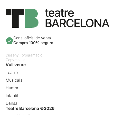
Canal oficial de venta
Compra 100% segura
Disseny i programació:
Copymouse
Vull veure
Teatre
Musicals
Humor
Infantil
Dansa
Teatre Barcelona ©2026