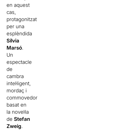
en aquest
cas,
protagonitzat
per una
esplèndida
Sílvia
Marsó
.
Un
espectacle
de
cambra
intel·ligent,
mordaç i
commovedor
basat en
la novel·la
de
Stefan
Zweig
.