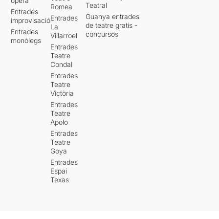
òpera
Teatral
Romea
Entrades
Guanya entrades
Entrades
improvisació
de teatre gratis -
La
Entrades
concursos
Villarroel
monòlegs
Entrades
Teatre
Condal
Entrades
Teatre
Victòria
Entrades
Teatre
Apolo
Entrades
Teatre
Goya
Entrades
Espai
Texas