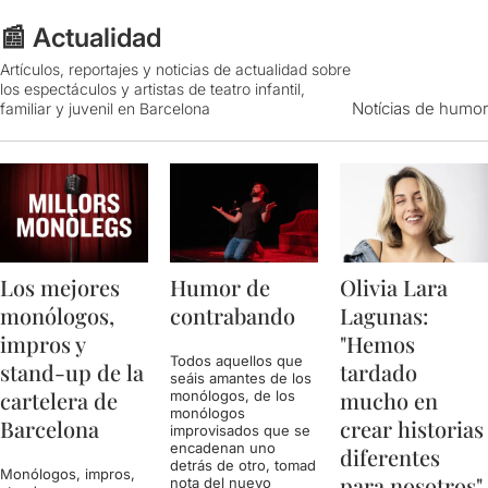
📰 Actualidad
Artículos, reportajes y noticias de actualidad sobre
los espectáculos y artistas de teatro infantil,
Notícias de humor
familiar y juvenil en Barcelona
Los mejores
Humor de
Olivia Lara
monólogos,
contrabando
Lagunas:
impros y
"Hemos
Todos aquellos que
stand-up de la
tardado
seáis amantes de los
cartelera de
mucho en
monólogos, de los
monólogos
Barcelona
crear historias
improvisados que se
encadenan uno
diferentes
detrás de otro, tomad
Monólogos, impros,
para nosotros"
nota del nuevo