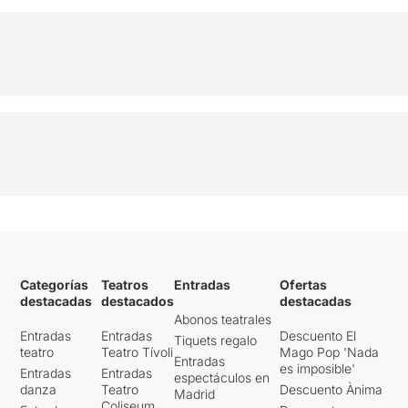
Categorías
Teatros
Entradas
Ofertas
destacadas
destacados
destacadas
Abonos teatrales
Entradas
Entradas
Descuento El
Tiquets regalo
teatro
Teatro Tívoli
Mago Pop 'Nada
Entradas
es imposible'
Entradas
Entradas
espectáculos en
danza
Teatro
Descuento Ànima
Madrid
Coliseum