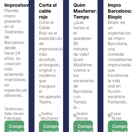
Improshow
Corta el
Quim
Impro
Planeta
cable
Masferrer:
Barcelona:
Impro
rojo
Temps
Biopic
presenta
Corta el
¿Qué
Biopic es
en el
Cable
harías si
un
Teatreneu
Rojo es el
te
espectáculo
de
espectáculo
quedaran
de Impro
Barcelona,
de
90
Barcelona,
​​desde
improvisación
minutos
​​una
hace 24
más
de vida?
comedia
años, su
divertido,
Quim
completame
creación
arriesgado,
Masferrer
improvisada
más
original y
vuelve a
que
aclamada:
moderno
los
transforma
Improshow,
que
escenarios
la vida
un
inaugura
de
real en
espectáculo
el
Barcelona
ficción
diferente...
recuperado
con
escénica.
Teatre...
Temps,
Partiendo...
la...
Teatreneu.
Sala Xavier
Teatre
Teatre
Espai
Fabregas
Muntaner
Borràs
Texas
Comprar
Comprar
Comprar
Comprar
Entradas
Entradas
Entradas
Entradas