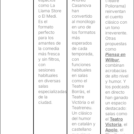
(Teatre
como La
Casanova
Poliorama)
Llama Store
han
reinventan
o El Medi.
convertido
el cuento
Es el
al monólogo
clásico con
formato
en uno de
un tono
perfecto
los formatos
irreverente.
para los
más
Otras
amantes de
esperados
propuestas
la comedia
de cada
como
más fresca
temporada,
Piensa en
y sin filtros,
con
Wilbur
,
con
funciones
combinan
sesiones
habituales
acrobacias
habituales
en salas
de alto nivel
en diversas
como el
y humor. Y
salas
Teatre
los podcasts
especializadas
Borràs, el
en directo
de la
Teatre
han ganado
ciudad.
Victòria o el
un espacio
Teatreneu.
destacado:
Un clásico
salas como
del humor
el
Teatro
en catalán y
Victoria
, el
castellano
Apolo
, el