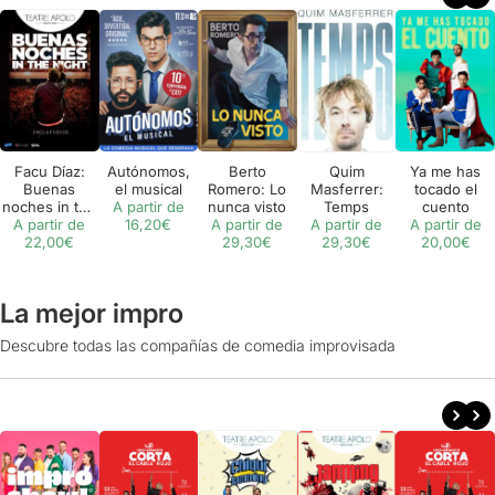
Facu Díaz:
Autónomos,
Berto
Quim
Ya me has
Buenas
el musical
Romero: Lo
Masferrer:
tocado el
noches in the
A partir de
nunca visto
Temps
cuento
A partir de
night
16,20€
A partir de
A partir de
A partir de
22,00€
29,30€
29,30€
20,00€
La mejor impro
Descubre todas las compañías de comedia improvisada