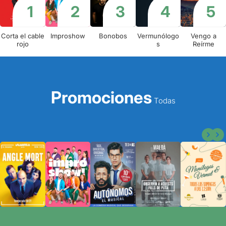
Corta el cable
Improshow
Bonobos
Vermunólogo
Vengo a
rojo
s
Reírme
Promociones
Todas