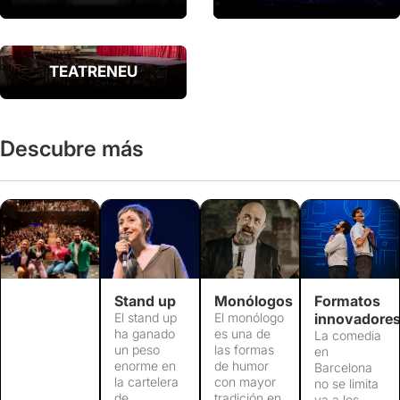
TEATRENEU
Descubre más
Stand up
Monólogos
Formatos
El stand up
El monólogo
innovadore
ha ganado
es una de
La comedia
un peso
las formas
en
enorme en
de humor
Barcelona
la cartelera
con mayor
no se limita
de
tradición en
ya a los