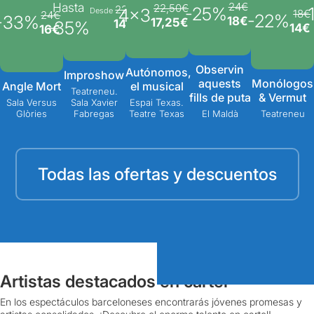
24€
Hasta
22,50€
22€
-25%
-
4x3
Desde
18€
24€
-22%
-33%
18€
17,25€
14€
-35%
14€
16€
Observin
Autónomos,
Improshow
aquests
Monólogos
Angle Mort
el musical
Teatreneu.
fills de puta
& Vermut
Sala Versus
Sala Xavier
Espai Texas.
Glòries
Fabregas
Teatre Texas
El Maldà
Teatreneu
Todas las ofertas y descuentos
Artistas destacados en cartel
En los espectáculos barceloneses encontrarás jóvenes promesas y