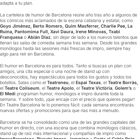
adapta a tu plan.
La cartelera de humor de Barcelona reúne año tras año a algunos de
los cómicos más aclamados de la escena catalana y estatal, como
Goyo Jiménez, Berto Romero, Quim Masferrer, Charlie Pee, La
Ruina, Pantomima Full, Xavi Daura, Irene Minovas, Txabi
Franquesa
o
Abián Díaz
, sin dejar de lado a los nuevos talentos que
llenan las salas de comedia semana tras semana. Desde los grandes
monólogos hasta las sesiones más frescas de impro, siempre hay
algo para reír en Barcelona.
El humor en Barcelona es para todos. Tanto si buscas un plan con
amigos, una cita especial o una noche de stand up con
desconocidos, hay espectáculos para todos los gustos y todos los
bolsillos. Salas como el
Teatreneu
, el
Espai Texas
, el
Teatre Borràs,
el
Teatre Coliseum
, el
Teatre Apolo
, el
Teatre Victòria
,
Golem’s
o
El Medi
programan humor, monólogos e impro durante toda la
semana. Y sobre todo, ¡que encaje con el precio que quieres pagar!
En Teatre Barcelona te lo ponemos fácil: cada semana encontrarás
nuevas ofertas y promociones para que rías más a menudo.
Barcelona se ha consolidado como una de las grandes capitales del
humor en directo, con una escena que combina monólogos clásicos,
stand up de raíz más internacional y compañías de impro como
ImproBarcelona, Planeta Impro, Jamming
o
Corta el Cable Rojo