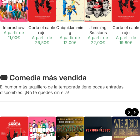
Improshow
Corta el cable
ChiquiJammin
Jamming
Corta el cable
A partir de
rojo
g
Sessions
rojo
11,00€
A partir de
A partir de
A partir de
A partir de
26,50€
12,00€
22,00€
19,80€
🎟️ Comedia más vendida
El humor más taquillero de la temporada tiene pocas entradas
disponibles. ¡No te quedes sin ella!