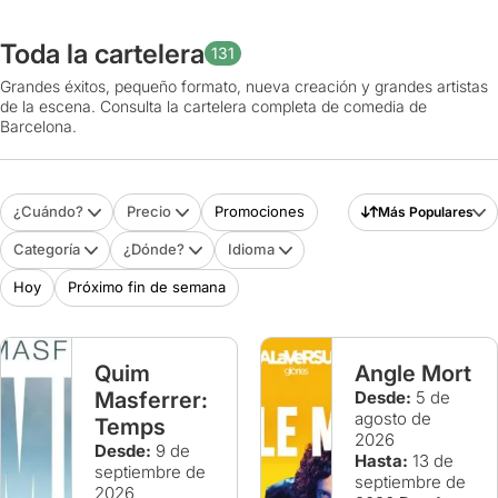
Toda la cartelera
131
Grandes éxitos, pequeño formato, nueva creación y grandes artistas
de la escena. Consulta la cartelera completa de comedia de
Barcelona.
¿Cuándo?
Precio
Promociones
Más Populares
Categoría
¿Dónde?
Idioma
Hoy
Próximo fin de semana
Quim
Angle Mort
Masferrer:
Desde:
5 de
agosto de
Temps
2026
Desde:
9 de
Hasta:
13 de
septiembre de
septiembre de
2026