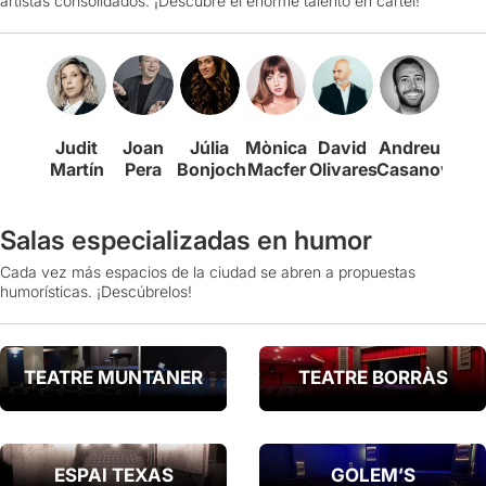
artistas consolidados. ¡Descubre el enorme talento en cartel!
Judit
Joan
Júlia
Mònica
David
Andreu
Ber
Martín
Pera
Bonjoch
Macfer
Olivares
Casanova
Rom
Salas especializadas en humor
Cada vez más espacios de la ciudad se abren a propuestas
humorísticas. ¡Descúbrelos!
TEATRE MUNTANER
TEATRE BORRÀS
ESPAI TEXAS
GOLEM’S