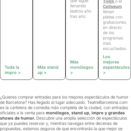
que sigue
Tívoli
o el
llenando
Coliseum
teatros año
llenan
tras año.
platea con
grabaciones
en directo
de los
programas
más
escuchados.
Los
Más
mejores
Toda la
Más stand
monólogos
espectáculos
impro >
up >
>
>
¿Quieres comprar entradas para los mejores espectáculos de humor
de Barcelona? Has llegado al lugar adecuado. TeatreBarcelona.com
es la cartelera de comedia más completa de la ciudad, con entradas
oficiales a la venta para
monólogos, stand up, impro y grandes
shows de humor.
Descubre una amplia selección de espectáculos
que ya puedes reservar y, mientras navegas entre decenas de
propuestas, estamos seguros de que encontrarás la que mejor se