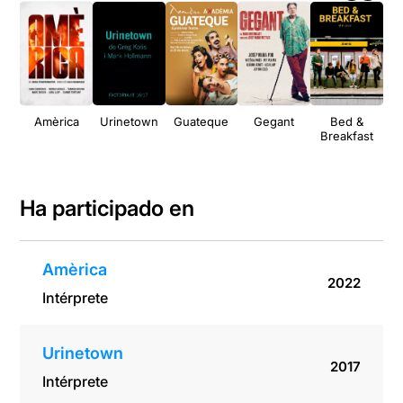
Amèrica
Urinetown
Guateque
Gegant
Bed &
Girl
Breakfast
d'
Ha participado en
Amèrica
2022
Intérprete
Urinetown
2017
Intérprete