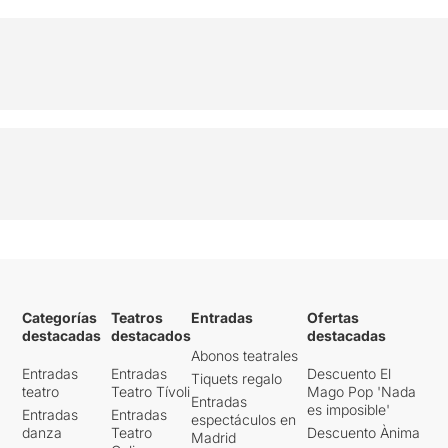
Categorías
Teatros
Entradas
Ofertas
destacadas
destacados
destacadas
Abonos teatrales
Entradas
Entradas
Descuento El
Tiquets regalo
teatro
Teatro Tívoli
Mago Pop 'Nada
Entradas
es imposible'
Entradas
Entradas
espectáculos en
danza
Teatro
Descuento Ànima
Madrid