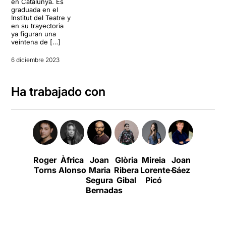
en Catalunya. Es
graduada en el
Institut del Teatre y
en su trayectoria
ya figuran una
veintena de […]
6 diciembre 2023
Ha trabajado con
Roger
Àfrica
Joan
Glòria
Mireia
Joan
Jaume
Torns
Alonso
Maria
Ribera
Lorente-
Sáez
Viñas
Segura
Gibal
Picó
Bernadas