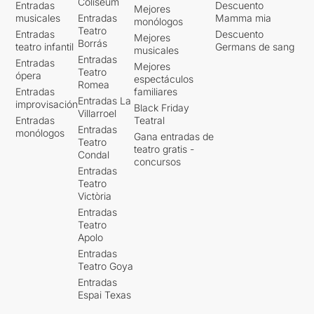
Coliseum
Entradas
Descuento
Mejores
musicales
Entradas
Mamma mia
monólogos
Teatro
Entradas
Descuento
Mejores
Borrás
teatro infantil
Germans de sang
musicales
Entradas
Entradas
Mejores
Teatro
ópera
espectáculos
Romea
Entradas
familiares
Entradas La
improvisación
Black Friday
Villarroel
Entradas
Teatral
Entradas
monólogos
Gana entradas de
Teatro
teatro gratis -
Condal
concursos
Entradas
Teatro
Victòria
Entradas
Teatro
Apolo
Entradas
Teatro Goya
Entradas
Espai Texas