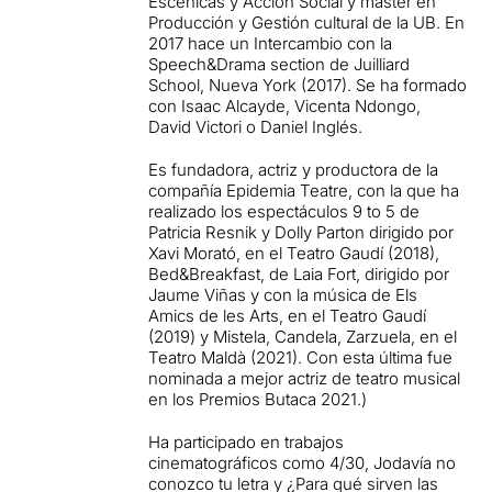
Escénicas y Acción Social y máster en
Producción y Gestión cultural de la UB. En
2017 hace un Intercambio con la
Speech&Drama section de Juilliard
School, Nueva York (2017). Se ha formado
con Isaac Alcayde, Vicenta Ndongo,
David Victori o Daniel Inglés.
Es fundadora, actriz y productora de la
compañía Epidemia Teatre, con la que ha
realizado los espectáculos 9 to 5 de
Patricia Resnik y Dolly Parton dirigido por
Xavi Morató, en el Teatro Gaudí (2018),
Bed&Breakfast, de Laia Fort, dirigido por
Jaume Viñas y con la música de Els
Amics de les Arts, en el Teatro Gaudí
(2019) y Mistela, Candela, Zarzuela, en el
Teatro Maldà (2021). Con esta última fue
nominada a mejor actriz de teatro musical
en los Premios Butaca 2021.)
Ha participado en trabajos
cinematográficos como 4/30, Jodavía no
conozco tu letra y ¿Para qué sirven las